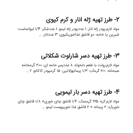
2- طرز تهیه ژله انار و کرم کیوی
مواد لازم:پودر ژله انار: 1 عددپودر ژله لیمو: 1 عددشکر: 1/4 لیوانماست
شیرین یا خامه: دو قاشق غذاخوریکیوی: 3 عددانار: …
3- طرز تهیه دسر شارلوت شکلاتی
مواد لازم:رولت با طعم دلخواه: ۸ عددپنیر خامه ای: 200 گرمخامه
صبحانه: ۲۰۰ گرمآب: ۱/۳ پیمانهژلاتین: ۱۵ گرمپودر کاکائو: ۲ …
4- طرز تهیه دسر بار لیمویی
مواد لازم:کره: ۲۲۵ گرمنمک: ۱/۴ قاشق چای خوری+ ۱/۸ قاشق چای
خوریآرد: ۲ پیمانه + ۶ قاشق غذا خوریپوست لیمو …