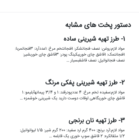
دستور پخت های مشابه
1- طرز تهیه شیرینی ساده
مواد لازم:روغن: نصف فنجانشکر: 1فنجانتخم مرغ: 1عددآرد: 3فنجانمربا:
1فنجاننمک: 1قاشق چای خوریبکینگ پودر: 3قاشق چای خوربشیر:
نصف فنجانوانیل: نصف قاشقبسیار …
2- طرز تهیه شیرینی پفکی مرنگ
مواد لازم:سفیده تخم مرغ: 4 عددپودرقند: 1 و 3/4 پیمانهآبلیمو: 1
قاشق چای خوریگاهی اوقات دوست دارید یک شیرینی خوشمزه …
3- طرز تهیه نان برنجی
مواد لازم:آرد برنج: 400 گرم ارد سفید: 200 گرم شیر: 1/5 لیوانوانیل:
1/2 مثقالکره: 2 قاشق سوپ خوری یک قابلمه …