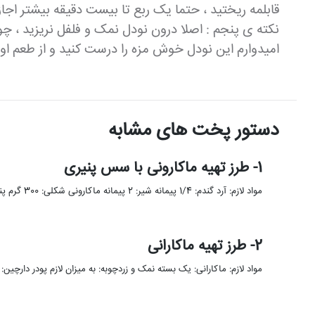
قابلمه ریختید ، حتما یک ربع تا بیست دقیقه بیشتر اج
نکته ی پنجم : اصلا درون نودل نمک و فلفل نریزید ، چ
امیدوارم این نودل خوش مزه را درست کنید و از طعم اون
دستور پخت های مشابه
1- طرز تهیه ماکارونی با سس پنیری
مواد لازم: آرد گندم: 1/4 پیمانه شیر: 2 پیمانه ماکارونی شکلی: 300 گرم پنیر چدار: 2 پیمانه کره: 1/4 پیمانه …
2- طرز تهیه ماکارانی
مواد لازم: ماکارانی: یک بسته نمک و زردچوبه: به میزان لازم پودر دارچین