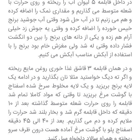
در داخل قابلمه 5 لیوان آب را ریخته و روی حرارت با
شعله متوسط می گذاریم و مقداری نمک را اضافه کرده
و هم می زنیم تا در آب حل شود وقتی آب جوشید برنج
خیس خورده را اضافه کرده و وقتی یه جوش زد خیلی
آرام هم زده و یکی از دانه های برنج را بین دو انگشت
فشار داده وقتی له شد ولی مغزش خام بود برنج را با
استفاده از آبکش مناسب آبکش می کنیم.
و در همان قابلمه 3 قاشق غذا خوری روغن مایع ریخته
و اگر ته دیگ خواستید مثلا نان بگذارید و در ادامه یک
لایه برنج بریزید و یک لایه مخلوط سرخ شده اسفناج
با گوشت مرغ بریزید تا وقتی که مواد کاملا تمام شد
قابلمه را روی حرارت شعله متوسط گذاشته بعد از 10
دقیقه که داخل قابلمه گرم شد و بخار بلند شد حرارت را
ملایم کرده و دم می گذاریم. بعد از 40 الی 45 دقیقه
اسفناج پلو با گوشت مرغ آماده هست درون ظرف سرو
ریخته و همراه سالاد دلخواه میل کنید.