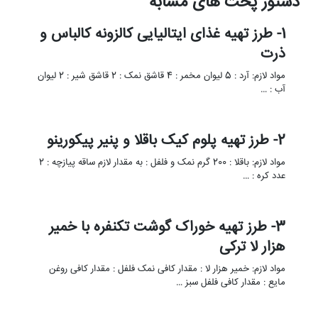
دستور پخت های مشابه
1- طرز تهیه غذای ایتالیایی کالزونه کالباس و
ذرت
مواد لازم: آرد : 5 لیوان مخمر : 4 قاشق نمک : 2 قاشق شیر : 2 لیوان
آب : …
2- طرز تهیه پلوم کیک باقلا و پنیر پیکورینو
مواد لازم: باقلا : 200 گرم نمک و فلفل : به مقدار لازم ساقه پیازچه : 2
عدد کره : …
3- طرز تهیه خوراک گوشت تکنفره با خمیر
هزار لا ترکی
مواد لازم: خمیر هزار لا : مقدار کافی نمک فلفل : مقدار کافی روغن
مایع : مقدار کافی فلفل سبز …