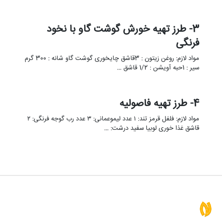
3- طرز تهیه خورش گوشت گاو با نخود
فرنگی
مواد لازم: روغن زیتون : 3قاشق چایخوری گوشت گاو شانه : 300 گرم
سیر : 1حبه آویشن : 1/2 قاشق …
4- طرز تهیه فاصولیه
مواد لازم: فلفل قرمز تند: ۱ عدد لیموعمانی: ۳ عدد رب گوجه فرنگی: ۲
قاشق غذا خوری لوبیا سفید درشت: …