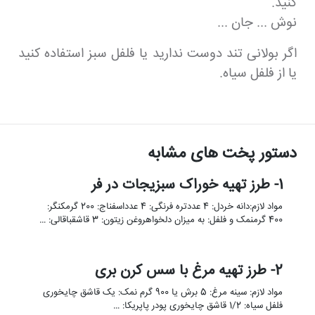
کنید.
نوش ... جان ...
اگر بولانی تند دوست ندارید یا فلفل سبز استفاده کنید
یا از فلفل سیاه.
دستور پخت های مشابه
1- طرز تهیه خوراک سبزیجات در فر
مواد لازم:دانه خردل: 4 عددتره فرنگی: 4 عدداسفناج: 200 گرمکنگر:
400 گرمنمک و فلفل: به میزان دلخواهروغن زیتون: 3 قاشقباقالی: …
2- طرز تهیه مرغ با سس کرن بری
مواد لازم: سینه مرغ: 5 برش یا 900 گرم نمک: یک قاشق چایخوری
فلفل سیاه: 1/2 قاشق چایخوری پودر پاپریکا: …