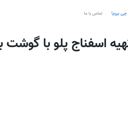
چی بپزم!
تماس با ما
هیه اسفناج پلو با گوشت ب