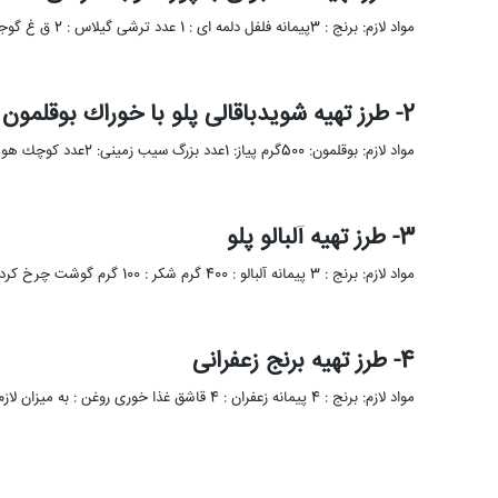
مواد لازم: برنج : 3پیمانه فلفل دلمه ای : 1 عدد ترشی گیلاس : 2 ق غ گوجه فرنگی : …
2- طرز تهیه شویدباقالی پلو با خوراك بوقلمون
مواد لازم: بوقلمون: 500گرم پیاز: 1عدد بزرگ سیب زمینی: 2عدد كوچك هویج: 1عدد بزرگ زعفران دمکرده: به ميزان دلخواه روغن: …
3- طرز تهیه آلبالو پلو
مواد لازم: برنج : 3 پیمانه آلبالو : 400 گرم شکر : 100 گرم گوشت چرخ کرده : 200گرم پیاز …
4- طرز تهیه برنج زعفرانی
مواد لازم: برنج : 4 پیمانه زعفران : 4 قاشق غذا ‌خوری روغن : به میزان لازم نمک : به …