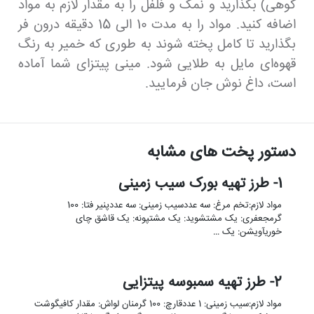
کوهی) بگذارید و نمک و فلفل را به مقدار لازم به مواد
اضافه کنید. مواد را به مدت 10 الی 15 دقیقه درون فر
بگذارید تا کامل پخته شوند به طوری که خمیر به رنگ
قهوه‌ای مایل به طلایی شود. مینی پیتزای شما آماده
است، داغ نوش جان فرمایید.
دستور پخت های مشابه
1- طرز تهیه بورک سیب زمینی
مواد لازم:تخم مرغ: سه عددسیب زمینی: سه عددپنیر فتا: 100
گرمجعفری: یک مشتشوید: یک مشتپونه: یک قاشق چای
خوریآویشن: یک …
2- طرز تهیه سمبوسه پیتزایی
مواد لازم:سیب زمینی: 1 عددقارچ: 100 گرمنان لواش: مقدار کافیگوشت