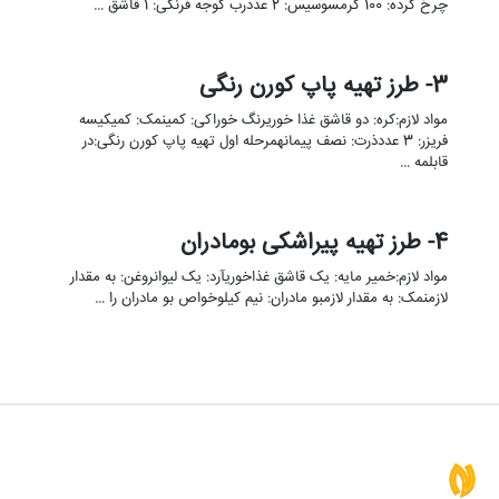
چرخ کرده: 100 گرمسوسیس: 2 عددرب گوجه فرنگی: 1 قاشق …
3- طرز تهیه پاپ کورن رنگی
مواد لازم:کره: دو قاشق غذا خوریرنگ خوراکی: کمینمک: کمیکیسه
فریزر: 3 عددذرت: نصف پیمانهمرحله اول تهیه پاپ کورن رنگی:در
قابلمه …
4- طرز تهیه پیراشکی بومادران
مواد لازم:خمیر مایه: یک قاشق غذاخوریآرد: یک لیوانروغن: به مقدار
لازمنمک: به مقدار لازمبو مادران: نیم کیلوخواص بو مادران را …