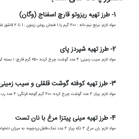
1- طرز تهیه ریزوتو قارچ اسفناج (وگان)
مواد لازم: برنج نیم دانه : 200 گرم یا 1 فنجان روغن زیتون : 1 تا 2 قاشق غذاخوری پیاز …
2- طرز تهیه شپردز پای
مواد لازم: سیب زمینی: ۴ عدد گوشت چرخ کرده: ۲۵۰ گرم قارچ: ۱ بسته کوچک سس بشامل: ۱ پیمانه پیاز: …
3- طرز تهیه کوفته گوشت قلقلی و سیب زمینی سیخی باسس
مواد لازم: پیاز: 2 عدد گوشت چرخ کرده: 200 گرم گوجه فرنگی: 2 عدد رب گوجه فرنگی: یک قاشق غذاخوری …
4- طرز تهیه مینی پیتزا مرغ با نان تست
مواد لازم: ران مرغ: 2 تکه پیاز: 2 عدد نمک،فلفل،زردچوبه: به میزان دلخواه پودر پاپریکا: به میزان دلخواه نان تست: …