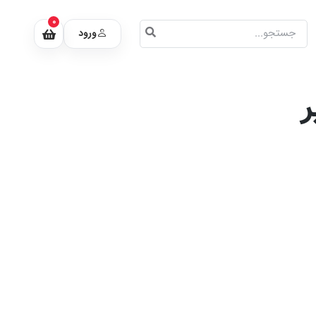
0
ورود
ر