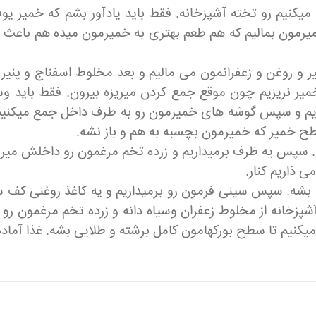
پهن میکنیم رو تخته آشپزخانه. فقط باید یادآور بشم که خ
یرمون بمالیم که هم طعم بهتری به خمیرمون میده هم باعث 
و روغن و زعفرانمون می مالیم و بعد مخلوط اسفناج و پنیری
میر نریزیم چون موقع جمع کردن میریزه بیرون. فقط باید 
میریزیم و سپس گوشه های خمیرمون رو به طرف داخل جمع میکنی
سطح خمیر که خمیرمون بچسبه به هم و باز نشه.
بشه. سپس یه ظرف برمیداریم و زرده تخم مرغمون رو داخلش میری
 ذاریم کنار.
۱۸ درجه سانتی گراد تا داغ بشه. سپس سینی فرمون رو برمیداریم و یه کا
پزخانه از مخلوط زعفران وسیاه دانه و زرده تخم مرغمون رو 