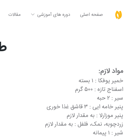
صفحه اصلی
دوره های آموزشی
مقالات
طر
مواد لازم:
خمیر یوفکا : ۱ بسته
اسفناج تازه : ۵۰۰ گرم
سیر : ۲ حبه
پنیر خامه ایی : ۳ قاشق غذا خوری
پنیر موزارلا : به مقدار لازم
زردچوبه، نمک، فلفل : به مقدار لازم
شیر : ۱ پیمانه