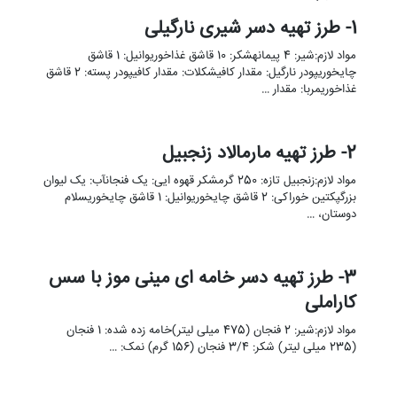
1- طرز تهیه دسر شیری نارگیلی
مواد لازم:شیر: 4 پیمانهشکر: 10 قاشق غذاخوریوانیل: 1 قاشق
چایخوریپودر نارگیل: مقدار کافیشکلات: مقدار کافیپودر پسته: 2 قاشق
غذاخوریمربا: مقدار …
2- طرز تهیه مارمالاد زنجبیل
مواد لازم:زنجبیل تازه: 250 گرمشکر قهوه ایی: یک فنجانآب: یک لیوان
بزرگپکتین خوراکی: 2 قاشق چایخوریوانیل: 1 قاشق چایخوریسلام
دوستان، …
3- طرز تهیه دسر خامه ای مینی موز با سس
کاراملی
مواد لازم:شیر: 2 فنجان (475 میلی لیتر)خامه زده شده: 1 فنجان
(235 میلی لیتر) شکر: 3/4 فنجان (156 گرم) نمک: …