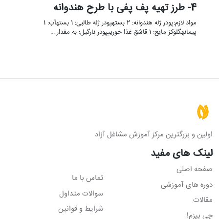
4- طرز تهیه پف پفی با طرح هندوانه
مواد لازم:پودر ژله هندوانه: 2 بستهپودر ژله طالبی: 1 بستهآب: 1
پیمانهگلوکز مایع: 1 قاشق غذا خورییپودر نارگیل: به مقدار …
اولین و بزرگترین مرکز آموزش مشاغل آزاد
لینک های مفید
صفحه اصلی
تماس با ما
دوره های آموزشی
سوالات متداول
مقالات
شرایط و قوانین
چی بپزم!