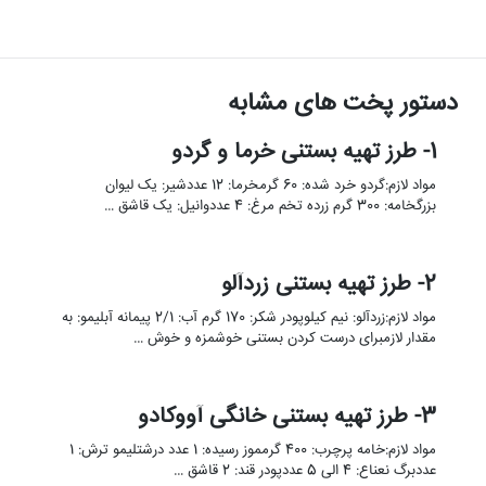
دستور پخت های مشابه
1- طرز تهیه بستنی خرما و گردو
مواد لازم:گردو خرد شده: 60 گرمخرما: 12 عددشیر: یک لیوان
بزرگخامه: 300 گرم زرده تخم مرغ: 4 عددوانیل: یک قاشق …
2- طرز تهیه بستنی زردآلو
مواد لازم:زردآلو: نیم کیلوپودر شکر: 170 گرم آب: 2/1 پیمانه آبلیمو: به
مقدار لازمبرای درست کردن بستنی خوشمزه و خوش …
3- طرز تهیه بستنی خانگی آووکادو
مواد لازم:خامه پرچرب: 400 گرمموز رسیده: 1 عدد درشتلیمو ترش: 1
عددبرگ نعناع: 4 الی 5 عددپودر قند: 2 قاشق …