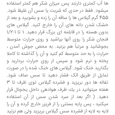
ها آب کمتری دارنند پس میزان شکر هم کمتر استفاده
میشود. فقط در حدی که شربت یا سس آن غلیظ شود.
455 گرم گیلاس ها را ساقه آن را زده و بشویید و بعد از
خشک شدن دانه های آن را خارج کنید. گیلاس های
بدون هسته را در قابلمه ای بزرگ قرار دهید. 1 تا 1-1/2
فنجان شکر را روی آنها بپاشید و روی حرارت متوسط
بجوشانید و مرتباً هم بزنید. به محض جوش آمدن ،
حرارت را به حد متوسط کم کنید و آن را گذاشته تا کاملا
پخته و نرم شود و سپس از روی حرارت بردارید و
بگذارید خنک شود. گیلاس های خنک شده را در صورت
تمایل از طریق الک فشار دهید تا سس صاف شود.
تفاله ها دور بریزید و فشرده گیلاس توی ظرف تا 3
هفته میتوانید در یك ظرف هوادهی داخل یخچال قرار
دهید. ( اگر بعد از سرد شدن سس از آن استفاده
میکنید ، پس پایه بستنی را از فریزر خارج کرده و آن را
لایه به لایه از فشرده سس گیلاس بریزید ولی هم نزنید