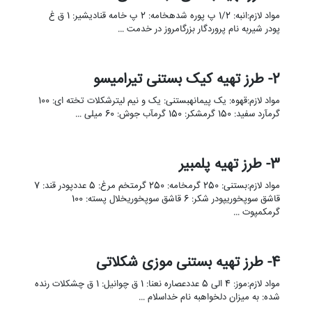
مواد لازم:انبه: 1/2 پ پوره شدهخامه: 2 پ خامه قنادیشیر: 1 ق غ
پودر شیربه نام پروردگار بزرگامروز در خدمت …
2- طرز تهیه کیک بستنی تیرامیسو
مواد لازم:قهوه: یک پیمانهبستنی: یک و نیم لیترشکلات تخته ای: 100
گرمآرد سفید: 150 گرمشکر: 150 گرمآب جوش: 60 میلی …
3- طرز تهیه پلمبیر
مواد لازم:بستنی: 250 گرمخامه: 250 گرمتخم مرغ: 5 عددپودر قند: 7
قاشق سوپخوریپودر شکر: 6 قاشق سوپخوریخلال پسته: 100
گرمکمپوت …
4- طرز تهیه بستنی موزی شکلاتی
مواد لازم:موز: 4 الی 5 عددعصاره نعنا: 1 ق چوانیل: 1 ق چشکلات رنده
شده: به میزان دلخواهبه نام خداسلام …