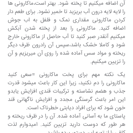
آن اضافه میکنیم تا پخته شود. بهتر است،ماکارونی ها
را لایه لایه درون آب بریزید تا خمیر نشود. برای طعم دار
کردن ماکارونی مقداری نمک و فلفل به اب جوش
اضافه کنید. ماکارونی را بعد از پخته شدن آبکش
میکنیم آنقدر صبر کنید تا آب حاصل از ماکارونی خارج
شود و کاملا خشک باشد،سپس آن رادرون ظرف دیگر
ریخته و مواد سس آماده شده را روی آن میریزیم و آن
را تزیین میکنیم.
یک نکته مهم برای پخت ماکارونی =سعی کنید
ماکارونی را دم نکنید، زیرا این کار باعث میشود قدرت
جذب و هضم نشاسته و ترکیبات قندی افزایش یابدو
این امر باعث گرسنگی مجدد و افزایش ناگهانی قند
خون شود که برای افراد دیابتی خطرناک است.
پاستای ما به آسانی آماده شده. آن را در ظرف ریخته و
هر طور که دوست دارید تزیین کنید. امیدوارم لذت
کافی را از تهیه این دستور برده باشید.