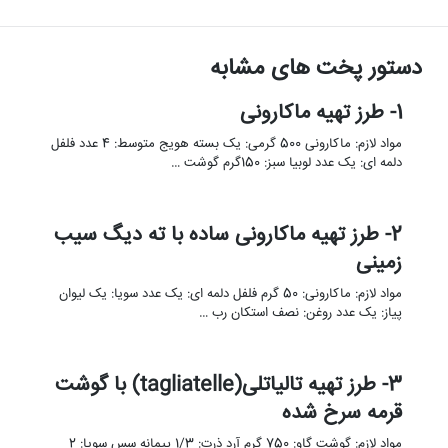
دستور پخت های مشابه
1- طرز تهیه ماکارونی
مواد لازم: ماکارونی 500 گرمی: یک بسته هویج متوسط: 4 عدد فلفل
دلمه ای: یک عدد لوبیا سبز: 150گرم گوشت …
2- طرز تهیه ماکارونی ساده با ته دیگ سیب
زمینی
مواد لازم: ماکارونی: 50 گرم فلفل دلمه ای: یک عدد سویا: یک لیوان
پیاز: یک عدد روغن: نصف استکان رب …
3- طرز تهیه تالیاتلی(tagliatelle) با گوشت
قرمه سرخ شده
مواد لازم: گوشت گاو: 750 گرم آرد ذرت: 1/3 پیمانه سس سویا: 2