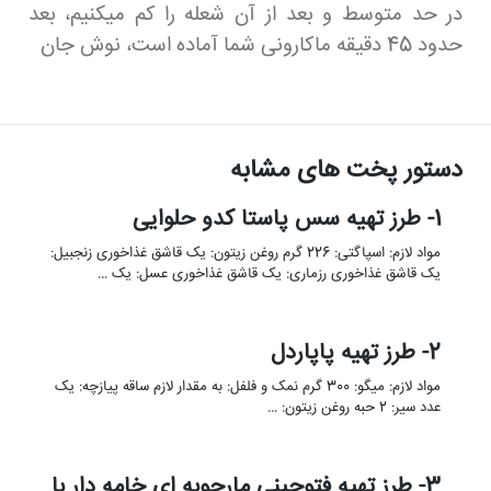
در حد متوسط و بعد از آن شعله را کم میکنیم، بعد
حدود 45 دقیقه ماکارونی شما آماده است، نوش جان
دستور پخت های مشابه
1- طرز تهیه سس پاستا کدو حلوایی
مواد لازم: اسپاگتی: 226 گرم روغن زیتون: یک قاشق غذاخوری زنجبیل:
یک قاشق غذاخوری رزماری: یک قاشق غذاخوری عسل: یک …
2- طرز تهیه پاپاردل
مواد لازم: میگو: 300 گرم نمک و فلفل: به مقدار لازم ساقه پیازچه: یک
عدد سیر: 2 حبه روغن زیتون: …
3- طرز تهیه فتوچینی مارچوبه ای خامه دار با