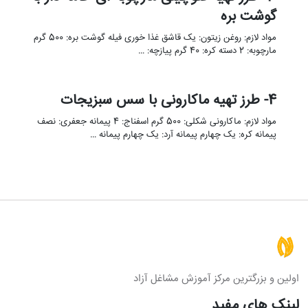
گوشت بره
مواد لازم: روغن زیتون: یک قاشق غذا خوری فیله گوشت بره: 500 گرم
مارچوبه: 2 دسته کره: 40 گرم پیازچه: …
4- طرز تهیه ماکارونی با سس سبزیجات
مواد لازم: ماکارونی شکلی: 500 گرم اسفناج: 4 پیمانه جعفری: نصف
پیمانه کره: یک چهارم پیمانه آرد: یک چهارم پیمانه …
اولین و بزرگترین مرکز آموزش مشاغل آزاد
لینک های مفید