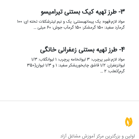
3- طرز تهیه کیک بستنی تیرامیسو
مواد لازم:قهوه: یک پیمانهبستنی: یک و نیم لیترشکلات تخته ای: 100
گرمآرد سفید: 150 گرمشکر: 150 گرمآب جوش: 60 میلی …
4- طرز تهیه بستنی زعفرانی خانگی
مواد لازم:شیر پرچرب: 3 لیوانخامه پرچرب: 1 لیوانگلاب: 1/3
لیوانزعفران: 1/2 قاشق چایخوریشکر سفید: 1 و 1/3 لیوان(350
گرم)ثعلب: 2 …
اولین و بزرگترین مرکز آموزش مشاغل آزاد