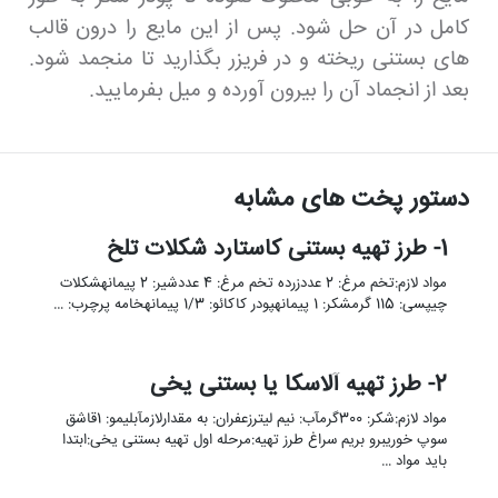
کامل در آن حل شود. پس از این مایع را درون قالب
های بستنی ریخته و در فریزر بگذارید تا منجمد شود.
بعد از انجماد آن را بیرون آورده و میل بفرمایید.
دستور پخت های مشابه
1- طرز تهیه بستنی کاستارد شکلات تلخ
مواد لازم:تخم مرغ: 2 عددزرده تخم مرغ: 4 عددشیر: 2 پیمانهشکلات
چیپسی: 115 گرمشکر: 1 پیمانهپودر کاکائو: 1/3 پیمانهخامه پرچرب: …
2- طرز تهیه آلاسکا یا بستنی یخی
مواد لازم:شکر: 300گرمآب: نیم لیترزعفران: به مقدارلازمآبلیمو: 1قاشق
سوپ خوریبرو بریم سراغ طرز تهیه:مرحله اول تهیه بستنی یخی:ابتدا
باید مواد …