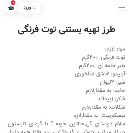
0
ورود
طرز تهیه بستنی توت فرنگی
مواد لازم:
توت فرنگی: 400گرم
پنیر خامه ای: 200گرم
آبلیمو: 1قاشق غذاخوری
شیر: 2لیوان
خامه: به مقدارلازم
شکر: 1پیمانه
شکلات: به مقدارلازم
بیسکوییت: به مقدارلازم
سلام دوستای گل.حالتون خوبه ؟ با گرمای تابستون
چیکار میکنید خوش میگذره؟ این روزا فقط همه دنبال