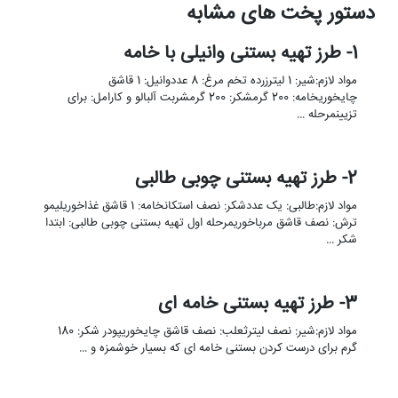
دستور پخت های مشابه
1- طرز تهیه بستنی وانیلی با خامه
مواد لازم:شیر: 1 لیترزرده تخم مرغ: 8 عددوانیل: 1 قاشق
چایخوریخامه: 200 گرمشکر: 200 گرمشربت آلبالو و کارامل: برای
تزیینمرحله …
2- طرز تهیه بستنی چوبی طالبی
مواد لازم:طالبی: یک عددشکر: نصف استکانخامه: 1 قاشق غذاخوریلیمو
ترش: نصف قاشق مرباخوریمرحله اول تهیه بستنی چوبی طالبی: ابتدا
شکر …
3- طرز تهیه بستنی خامه ای
مواد لازم:شیر: نصف لیترثعلب: نصف قاشق چایخوریپودر شکر: 180
گرم برای درست کردن بستنی خامه ای که بسیار خوشمزه و …