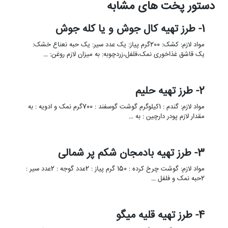
دستور پخت های مشابه
1- طرز تهیه کال جوش و یا کله جوش
مواد لازم: کشک: 200گرم پیاز: یک عدد سیر: یک حبه نعناع خشک:
یک قاشق غذاخوری نمک،فلفل،زردچوبه: به میزان لازم روغن: …
2- طرز تهیه حلیم
مواد لازم: گندم : 1کیلوگرم گوشت گوسفند : 700گرم نمک و ادویه : به
مقدار لازم پودر دارچین : به …
3- طرز تهیه بادمجان شکم پر شمالی
مواد لازم: گوشت چرخ کرده : 150 گرم پیاز : 2عدد گوجه : 2عدد سیر :
2حبه نمک و فلفل …
4- طرز تهیه قلیه میگو