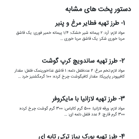
دستور پخت های مشابه
1- طرز تهیه فطایر مرغ و پنیر
مواد لازم: آرد: ۲ پیمانه شیر خشک: ۱/۴ پیمانه خمیر فوری: یک قاشق
مربا خوری شکر: یک قاشق مربا خوری …
2- طرز تهیه ساندویچ کرپ گوشت
مواد لازم:تخم مرغ: 2 عددفلفل دلمه: 1 قاشق غذاخورینمک فلفل: مقدار
کافیپودر پاپریکا: مقدار کافیگوشت چرخ کرده: 100 گرمگشنیز خرد …
3- طرز تهیه لازانیا با مایکروفر
مواد لازم: ورقه لازانیا: 500 گرم کالباس: 300 گرم گوشت چرخ کرده:
300 گرم قارچ: 6 عدد فلفل دلمه ای: …
4- طرز تهیه بورک پیاز ترکی تابه ای