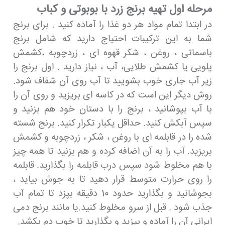
مرحله اول تهیه برنج زرد با بوبوتی و کباب
در ابتدا تمام مواد هر دو غذا را آماده کنید . برای برنج
شما به این ترکیبات احتیاج دارید که شامل برنج
باسماتی ، روغن ، شکر قهوه ای ، زردچوبه ،کشمش
پلویی یا کشمش طلایی، آب ، نیاز دارید . اول برنج را
زیر آب جاری خوب بشویید تا آب روی آن شفاف شود.
روش دیگر این است که در کاسه ای بریزید و روی آن را
با آب بپوشانید ، برنج را با دستان خود هم بزنید و
سپس آبکش کنید. حداقل یکبار تکرار کنید. برنج شسته
شده را در قابلمه ای با روغن ، شکر ، زردچوبه و کشمش
بریزید. آب را به آن اضافه کرده و هم بزنید تا همه چیز
با هم مخلوط شود سپس درب قابلمه را بگذارید. قابلمه
را روی حرارت متوسط ​​قرار دهید تا به جوش بیاید ،
بجوشانید و بگذارید حدود 10 دقیقه بپزد تا تمام آب
جذب شود . قبل از سرو مخلوط کنید.یا مانند برنج دمی
ایرانی آن را آماده و بپزید و بگذارید تا خوب دم بکشد.