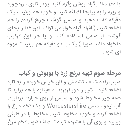
یا 160 سانتیگراد روشن وگرم کنید. پودر کاری ، زردچوبه
و زیره را به پیازها اضافه کنید و خوب هم بزنید ، یک
دقیقه تفت دهید و سپس گوشت چرخ کرده/ را هم
اضافه کنید. ( افراد گیاه خوار می توانند این غذا را بجای
گوشت از عدس استفاده کنند و یا هر نوع ترکیب
دلخواه مانند سویا ) یک یا دو دقیقه هم بزنید تا قهوه
ای شود.
مرحله سوم تهیه برنج زرد با بوبوتی و کباب
سیب رنده شده ، کشمش و نان خیس خورده را به تابه
اضافه کنید - شیر را دور نریزید. ماهیتابه را هم بزنید تا
همه چیز مخلوط شود و سپس از روی حرارت بردارید.
آب لیمو ، سس Worcestershire و یک تخم مرغ را
اضافه کرده و خوب مخلوط کنید. مخلوط را در ظرفی
بریزید و روی آن را فشرده کرده تا صاف شود. تخم مرغ