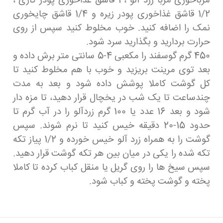
مرباخوری مربا زرد آلو ، 1 قاشق غذاخوری پودر کاری ،
1/2 قاشق غذاخوری پودر زیره و 1/4 قاشق چایخوری
نمک را اضافه کنید. خوب مخلوط کنید سپس از روی
حرارت بردارید و بگذارید سرد شود.
450 گرم گوسفند را مکعبی 4-5 سانتی متر برش داده و
بعد توی مرینت بریزید و خوب با هم مخلوط کنید تا
کل گوشت کاملا پوشش داده شود و بعد به مدت
چندساعت تا یک شب در یخچال قرار دهید، تا مزه دار
شود و بعد 16 عدد یا 100 گرم زردآلو را در آب گرم تا
حدود 15-20 دقیقه خیس کنید تا نرم شوند. سپس
گوشت را به همراه زرد آلو خیس خورده و 1/2 پیاز تکه
تکه شده را یکی در میان بین هر تکه گوشت قرار دهید.
سپس سیخ ها را روی گریل یا منقل کباب کرده تا کاملا
پخته و گوشت پخته و کباب شود.