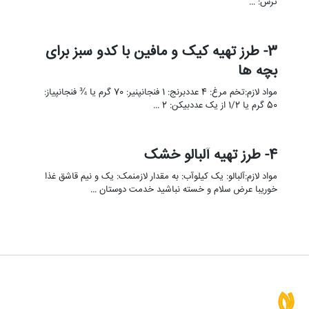
ترش: …
3- طرز تهیه کیک و مافین با کدو سبز برای
بچه ها
مواد لازم:تخم مرغ: 4 عددبرنج: 1 فنجانپنیر: 70 گرم یا ¾ فنجانپیاز:
50 گرم یا 1/2 از یک عددبیکن: 2 …
4- طرز تهیه آلبالو خشک
مواد لازم:آلبالو: یک کیلوآب: به مقدار لازمنمک: یک و نیم قاشق غذا
خوریبا عرض سلام و خسته نباشید خدمت دوستان …