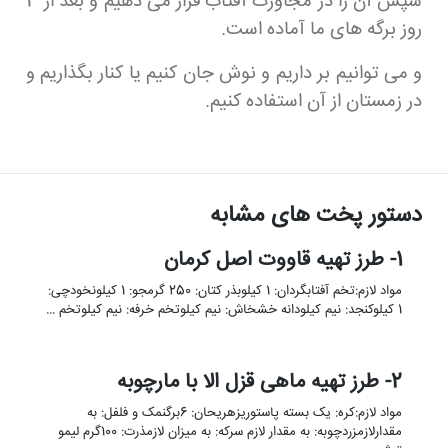
سپس آن را در مجاورت آفتاب قرار می دهیم و بعد از 3
روز برگه های ما آماده است.
و می توانیم بر داریم و نوش جان کنیم یا کنار بگذاریم و
در زمستان از آن استفاده کنیم.
دستور پخت های مشابه
1- طرز تهیه قاووت اصل کرمان
مواد لازم:تخم آفتابگردان: 1 کیلوبذر کتان: 250 گرمجو: 1 کیلونخودچی:
1 کیلوکنجد: نیم کیلودانه خشخاش: نیم کیلوتخم خرفه: نیم کیلوتخم …
2- طرز تهیه ماهی قزل الا با مارچوبه
مواد لازم:کره: یک بسته پاستوریزهریحان: 6برگنمک و فلفل: به
مقدارلازمزردچوبه: به مقدار لازم سرکه: به میزان لازمذرت: 100گرم لیمو