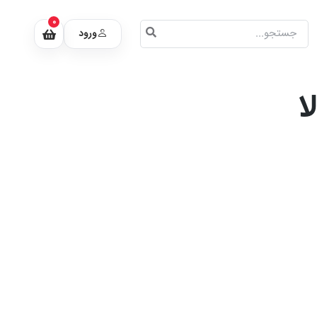
0
ورود
ا