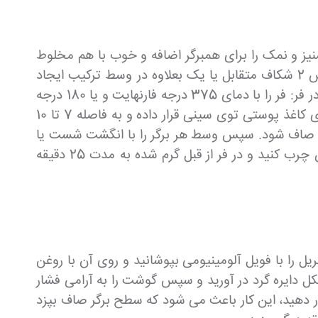
شنیز و نمک را برای همبرگر اضافه و خوب با هم مخلوط
کنید.دانه کینوا پخته شده استفاده آن اختیاری است و میتوانید استفاده نکنید. مخلوط را در کاسه صاف کنید و سپس 2 شکاف متقابل یا یک بعلاوه در وسط ترکیب ایجاد
کنید تا مخلوط به 4 ربع تقسیم شود. از قاشق یا کاردک هر ربع به شکل یک توپ گرد استفاده کنید و برای پخت برگر در فر: فر را با دمای 375 درجه فارنهایت و یا 180 درجه
سانتیگراد روشن و گرم کنید. یک سینی فر بزرگ را با کاغذ پوستی بپوشانید و روی آن را با روغن چرب کنید. آن را روی کاغذ پوستی توی سینی قرار داده و به فاصله 7 تا 10
 قاشق به شکل دایره گرد در آورید و سپس گوشت را به آرامی فشار دهید تا به اندازه 7 تا 10 سانت صاف شود. سپس وسط هر برگر را با انگشت شست یا
پشت قاشق فشار دهید، این کار باعث می شود که سطح برگر صاف بپزد و پف نکند. روی همبرگرها به آرامی با روغن چرب کنید و در فر از قبل گرم شده به مدت 25 دقیقه
 درجه سانتیگراد روشن و گرم کنید. روی گریل را با فویل آلومینیومی بپوشانید و روی آن با روغن
له به فاصله 7 تا 10 سانت از یکدیگر با قاشق به شکل دایره گرد در آورید و سپس گوشت را به آرامی فشار
 پشت قاشق فشار دهید، این کار باعث می شود که سطح برگر صاف بپزد