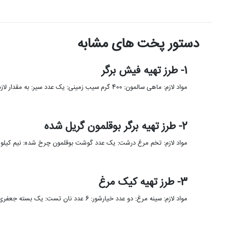
دستور پخت های مشابه
1- طرز تهیه فیش برگر
مواد لازم: ماهی سالمون: 400 گرم سیب زمینی: یک عدد سیر: به مقدار لازم پودر پیاز: به مقدار لازم ادویه …
2- طرز تهیه برگر بوقلمون گریل شده
مواد لازم: تخم مرغ درشت: یک عدد گوشت بوقلمون چرخ شده: نیم کیل
3- طرز تهیه کیک مرغ
مواد لازم: سینه مرغ: دو عدد خیارشور: 6 عدد نان تست: یک بسته جعفری: نصف لیوان پیازچه: نصف لیوان نمک …