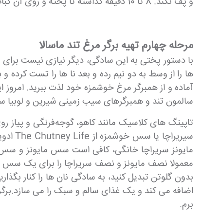
و پف نکند. 8 تا 10 دقیقه گذاشته تا پخته و روی آن کباب شود و سپس آن را برگردانید و طرف دیگر را برای 8 تا 10 دقیقه دیگر بپزید.
مرحله چهارم تهیه برگر مرغ تند ماسالا
با دستور پختی به این سادگی، دیگر نیازی نیست برای یک
ها را از وسط به دو نیم رده و بعد نا ها را تست کرده 
آماده و از همبرگر مرغ خوشمزه خود لذت ببرید. امروز 
سالمون تند و همبرگرهای سیب زمینی شیرین و لوبیا سیا
تاپینگ های کلاسیک مانند کاهو، گوجه‌فرنگی و پیاز رو
سیریرا
مایونز سریراچا خانگی، کافی است سس مایونز و سس سری
معمولا نصف مایونز و نصف سریراچا را برای یک سس خام
بدون گلوتن تبدیل کنید، به سادگی نان ها را کنار بگذاری
اضافه می کند و یک غذای سالم و سبک را می سازد.برگر
برم.