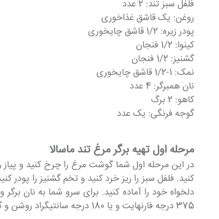
فلفل سبز تند: 2 عدد
روغن: یک قاشق غذاخوری
پودر زیره: 1/2 قاشق چایخوری
کینوا: 1/2 فنجان
گشنیز: 1/2 فنجان
نمک: 1-1/2 قاشق چایخوری
نان همبرگر: 4 عدد
کاهو: 2 برگ
گوجه فرنگی: یک عدد
مرحله اول تهیه برگر مرغ تند ماسالا
در این مرحله اول شما گوشت مرغ را چرخ کنید و پیاز را 
کنید. فلفل سبز را ریز خرد کنید و تخم گشنیز را پودر کن
دلخواه خود را آماده کنید. برای سرو شما به نان برگر
375 درجه فارنهایت و یا 180 درجه سانتیگراد روشن و گرم کنید. یک سینی فر بزرگ را با کاغذ روغنی بپوشانید و روی آن را با روغن چرب کنید و کنار بگذارید.