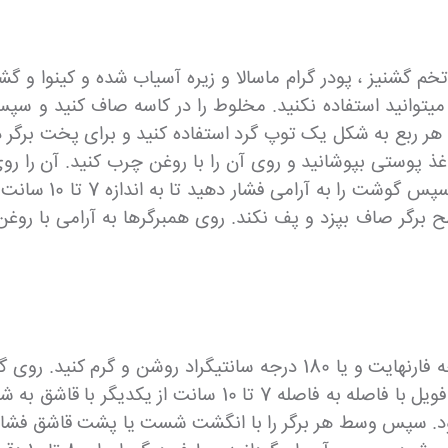
تخم گشنیز ، پودر گرام ماسالا و زیره آسیاب شده و کینوا و گ
سانت از یکدیگر با
برای پخت روی گریل: گریل را از قبل با دمای 375 درجه فارنهایت و یا 180
خوب چرب کنید و مخلوط مرغ چرخ شده شده را روی فویل با فاص
 تا 4 اینچ یا 7 تا 10 سانت صاف شود. سپس وسط هر برگر را با انگشت شست یا