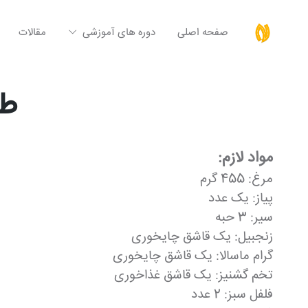
صفحه اصلی
دوره های آموزشی
مقالات
طر
مواد لازم:
مرغ: 455 گرم
پیاز: یک عدد
سیر: 3 حبه
زنجبیل: یک قاشق چایخوری
گرام ماسالا: یک قاشق چایخوری
تخم گشنیز: یک قاشق غذاخوری
فلفل سبز: 2 عدد