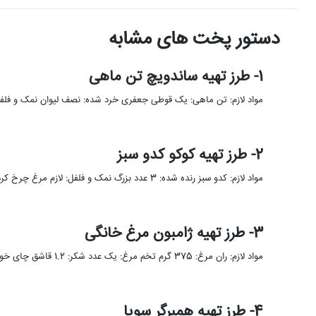
دستور پخت های مشابه
1- طرز تهیه ساندویچ تن ماهی
مواد لازم: تن ماهی: یک قوطی جعفری خرد شده: نصف لیوان نمک و فلفل: 
2- طرز تهیه کوکو کدو سبز
مواد لازم: کدو سبز رنده شده: 3 عدد بزرگ نمک و فلفل: لازم مرغ چرخ کرده: نیم کیلو فلفل دلمه …
3- طرز تهیه ژامبون مرغ خانگی
مواد لازم: ران مرغ: 375 گرم تخم مرغ: یک عدد شکر: 1.2 قاشق چای خوری نمک: دو قاشق چای خوری …
4- طرز تهیه همبرگر سویا