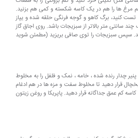
ید و سیب زمینی ها را پوست بگیرید و به قطعات یک سانتی متر نگینی خرد کنید. لوبیا سبز را هم به قطعات (1سانتی متر) نگینی خرد کنید و کلم بروکلی را به قطعات
خم مرغ ها را هم در یک کاسه شکسته و کمی هم بزنید.
را تست کنید، برگ کاهو و گوجه فرنگی حلقه شده و یپاز
ب چند سانتی متر بالاتر از سبزیجات باشد. روی اجاق گاز
لی را اضافه کرده ، دوباره 2 دقیقه دیگر به پخت ادامه دهید. سپس سبزیجات را توی صافی بریزید (مطمئن شوید
 پنیر چدار رنده شده ، خامه ، نمک و فلفل را به مخلوط
چال قرار دهید تا مخلوط سفت و مزه ها در هم ادغام
شود. فر را با دمای 220 درجه سانتی گراد/425 درجه فارنهایت روشن و گرم کنید. آرد ، تخم مرغ و آرد سوخاری را در 3 کاسه کم عمق جداگانه قرار دهید. پاپریکا و روغن زیتون