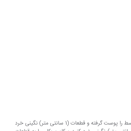
شما برای این برگر های گیاهی به ترکیباتی احتیاج دارید که در ابتدا باید آنها را برای پخت اماده کنید .هویج های متوسط را پوست گرفته و قطعات (1 سانتی متر) نگینی خرد