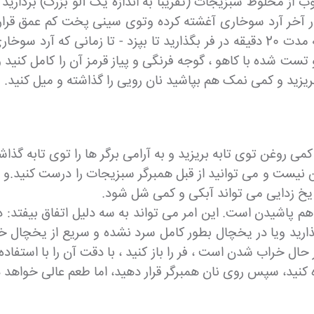
از مخلوط سبزیجات (تقریباً به اندازه یک آلو بزرگ) برداری
در آخر آرد سوخاری آغشته کرده وتوی سینی پخت کم عمق قرار ده
اید تکرار کنید - باید 6 برگر درست شود. بعد سینی را به مدت 20 دقیقه در فر بگذاری
 تست شده با کاهو ، گوجه فرنگی و پیاز قرمز آن را کامل کنی
یزید و کمی نمک هم بپاشید نان رویی را گذاشته و میل کنید.
کمی روغن توی تابه بریزید و به آرامی برگر ها را توی تابه گذا
غن نیست و می توانید از قبل همبرگر سبزیجات را درست کنید.و
م یخ زدایی می تواند آبکی و کمی شل شود.
ز هم پاشیدن است. این امر می تواند به سه دلیل اتفاق بیفتد
ید ویا در یخچال بطور کامل سرد نشده و سریع از یخچال خ
ال خراب شدن است ، فر را باز کنید ، با دقت آن را با استفاده
ه کنید، سپس روی نان همبرگر قرار دهید، اما طعم عالی خواهد