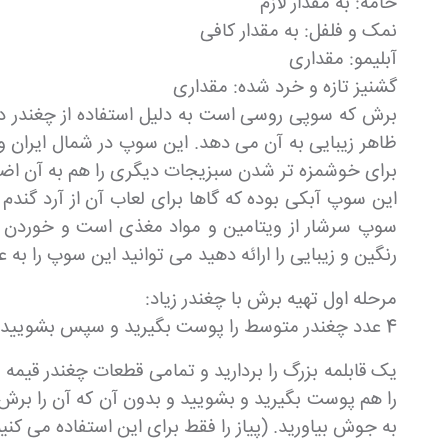
خامه: به مقدار لازم
نمک و فلفل: به مقدار کافی
آبلیمو: مقداری
گشنیز تازه و خرد شده: مقداری
برش که سوپی روسی است به دلیل استفاده از چغندر در 
ظاهر زیبایی به آن می دهد. این سوپ در شمال ایران
برای خوشمزه تر شدن سبزیجات دیگری را هم به آن اضافه 
این سوپ آبکی بوده که گاها برای لعاب آن از آرد گندم
سوپ سرشار از ویتامین و مواد مغذی است و خوردن آن
رنگین و زیبایی را ارائه دهید می توانید این سوپ را به 
مرحله اول تهیه برش با چغندر زیاد:
4 عدد چغندر متوسط را پوست بگیرید و سپس بشویید و به کمک یک چاقوی بزرگ و تیز به قطعات کوچک قیمه کنید(به اندازه حبه های قند یا مقداری بزرگتر).
یک قابلمه بزرگ را بردارید و تمامی قطعات چغندر قیمه 
را هم پوست بگیرید و بشویید و بدون آن که آن را برش 
به جوش بیاورید. (پیاز را فقط برای این استفاده می ک