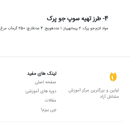
4- طرز تهیه سوپ جو پرک
مواد لازم:جو پرک: 2 پیمانهپیاز: 1 عددهویج: 4 عددقارچ: 250 گرمآب مرغ: 4 پیمانهجعفری: 1/3 پیمانهکره: 2 قاشق غذاخوریخامه: 1/3 …
لینک های مفید
صفحه اصلی
اولین و بزرگترین مرکز آموزش
دوره های آموزشی
مشاغل آزاد
مقالات
چی بپزم!