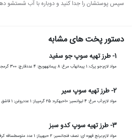
سپس پوستشان را جدا کنید و دوباره با آب شستشو دهی
دستور پخت های مشابه
1- طرز تهیه سوپ جو سفید
مواد لازم:جو پرک: 1 پیمانهآب مرغ: 8 پیمانههویج: 4 عددقارچ: 300 گرمجعفری: 200 گرمپیاز: 2 عددنمک و فلفل: به مقدار …
2- طرز تهیه سوپ سیر
مواد لازم:آب مرغ: 4 لیوانسیر: 10حبهکره: 25 گرمپیاز: 1 عددروغن: 1 قاشق غذاخوریآرد: 3 قاشق غذاخوریسرکه: 1 قاشق غذاخوریتخم مرغ: …
3- طرز تهیه سوپ کدو سبز
مواد لازم:برنج قهوه ای: نصف فنجانسیر: 2 حبهپیاز: 1 عدد متوسطساقه کرفس: 3 عددهویج: 3 عددگوجه فرنگی: 4 عددبرگ ریحان …