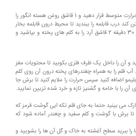
یک عدد کلم سفید را بشویید و با چاقویی تیز آن را خرد کنید تا به قطعات کوچک در بیایند. یک دیگ دیگر را روی حرارت متوسط قرار دهید و 1 قاشق روغن هسته انگور را
کند درب قابلمه را ببندید تا محیط درون قابلمه بخار
کرده و کلم ها نرم و پخته شوند. این مرحله به 30 دقیقه زمان احتیاج دارد تا کلم دم شده و کاملا نرم شوند. پس از 30 دقیقه 2 قاشق آرد را به کلم های پخته و بپاشید و
بگیرید و آن را داخل یک ظرف فلزی بکوبید تا محتویات مغز
. آب قلم را به همراه چغندرهای پخته درون آن روی کلم
آبلیمو اضافه کنید سپس حرارت را ملایم کنید تا برش جا
ن را با خامه و گشنیز تازه و خرد شده تزیین نمایید.
ارک می بینید حتما به جای قلم تکه ایی گوشت قرمز که
 تا برش با گوشت و کلم سفید و چغندر آماده شود که
را ببرید سطح آغشته به خاک و گل آن ها را بشویید و