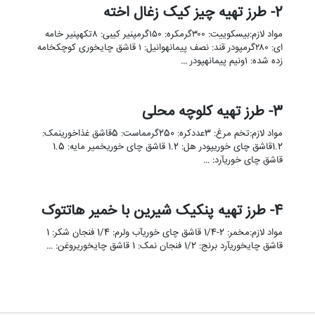
2- طرز تهیه چیز کیک زغال اخته
مواد لازم:بیسکوییت: ۳۰۰گرمکره: ۱۵۰گرمپنیر کیبی: ۸تکهپنیر خامه
ای: ۲۸۰گرمپودر قند: نصف پیمانهوانیل: ۱ قاشق چایخوری کوچکخامه
زده شده: ۱ونیم پیمانهپودر …
3- طرز تهیه کلوچه محلی
مواد لازم:تخم مرغ: 3عددکره: 250گرمماست: 5قاشق غذاخورینمک:
1.2قاشق چای خوریپودر هل: 1.2 قاشق چای خوریخمیر مایه: 1.5
قاشق چای خوریآرد: …
4- طرز تهیه پنکیک شیرین با خمیر هاتتوک
مواد لازم:مخمر: 2-1/4 قاشق چای خوریآب ولرم: 1/4 فنجان شکر: 1
قاشق چایخوریآرد برنج: 1/2 فنجان نمک: 1 قاشق چایخوریروغن: …