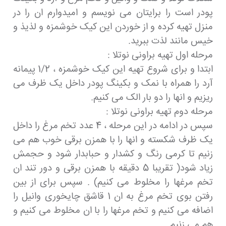
پودر است را برایتان می نویسم و امیدوارم ان را در
منزل تهیه کرده و از خوردن این کیک خوشمزه و لذیذ و
خیس مانند لذت ببرید.
مرحله اول تهیه براونی نوتلا :
ابتدا و برای شروع تهیه این کیک خوشمزه ، 1/2 پیمانه
آرد را همراه با نمک و بکینگ پودر داخل یک ظرف می
ریزیم و انها را دو بار الک می کنیم.
مرحله دوم تهیه براونی نوتلا :
سپس در ادامه در این مرحله ، 4 عدد تخم مرغ را داخل
یک ظرف شکسته و انها را با همزن برقی خوب هم می
زنیم تا کرمی رنگ و کشدار و حبابدار شود و حجمش
زیاد شود( تقریبا 5 دقیقه با همزن برقی و دور تند ان
تخم مرغها را مخلوط می کنیم) . سپس برای از بین
رفتن بوی تخم مرغ به ان 1 قاشق چایخوری وانیل را
اضافه می کنیم و تخم مرغها را با ان مخلوط می کنیم و
هم می زنیم .