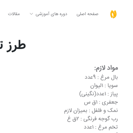
صفحه اصلی
دوره های آموزشی
مقالات
طرز ت
مواد لازم:
بال مرغ : 9عدد
سویا : ١ليوان
پیاز : ١عدد(نگينى)
جعفری : ١ق س
نمک و فلفل : بميزان لازم
رب گوجه فرنگی : ٢ق غ
تخم مرغ : ١عدد