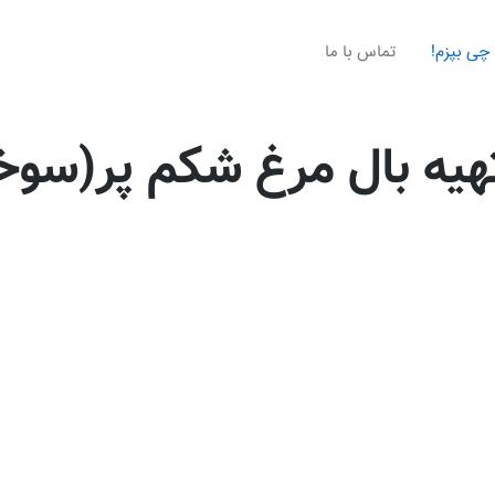
چی بپزم!
تماس با ما
هیه بال مرغ شكم پر(سوخ