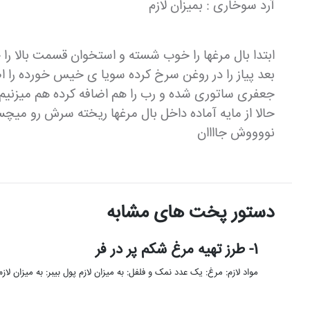
آرد سوخاری : بميزان لازم
ابتدا بال مرغها را خوب شسته و استخوان قسمت بالا را 
بعد پياز را در روغن سرخ كرده سويا ى خيس خورده را 
جعفرى ساتورى شده و رب را هم اضافه كرده هم ميزنيم حرارت را كم كرده به مدت ٥دقيقه روى حر
حالا از مايه آماده داخل بال مرغها ريخته سرش رو ميچس
نووووش جاااان
دستور پخت های مشابه
1- طرز تهیه مرغ شکم پر در فر
مواد لازم: مرغ: یک عدد نمک و فلفل: به میزان لازم پول بیبر: به میزان لازم