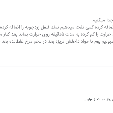
جدا ميكنيم
اضافه كرده كمى تفت ميدهيم نمك فلفل زردچوبه را اضافه كرد
ارت بماند بعد كنار ميگذاريم تا كمى خنك شود
بونيم بهم تا مواد داخلش نريزه بعد در تخم مرغ غلطانده بعد 
 پیاز: دو عدد زعفران …