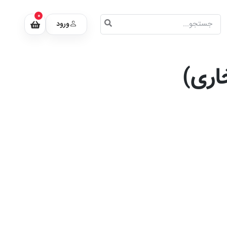
0
ورود
ارى)