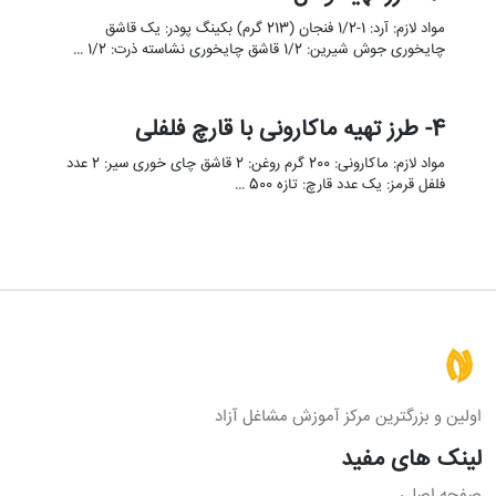
مواد لازم: آرد: 1-1/2 فنجان (213 گرم) بکینگ پودر: یک قاشق
چایخوری جوش شیرین: 1/2 قاشق چایخوری نشاسته ذرت: 1/2 …
4- طرز تهیه ماکارونی با قارچ فلفلی
مواد لازم: ماکارونی: 200 گرم روغن: 2 قاشق چای خوری سیر: 2 عدد
فلفل قرمز: یک عدد قارچ: تازه 500 …
اولین و بزرگترین مرکز آموزش مشاغل آزاد
لینک های مفید
صفحه اصلی