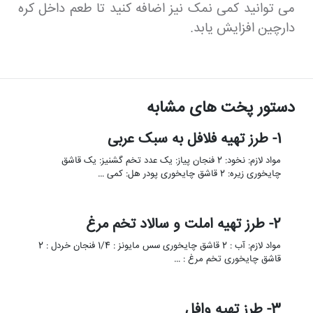
می توانید کمی نمک نیز اضافه کنید تا طعم داخل کره
دارچین افزایش یابد.
دستور پخت های مشابه
1- طرز تهیه فلافل به سبک عربی
مواد لازم: نخود: 2 فنجان پیاز: یک عدد تخم گشنیز: یک قاشق
چایخوری زیره: 2 قاشق چایخوری پودر هل: کمی …
2- طرز تهیه املت و سالاد تخم مرغ
مواد لازم: آب : 2 قاشق چایخوری سس مایونز : 1/4 فنجان خردل : 2
قاشق چایخوری تخم مرغ : …
3- طرز تهیه وافل