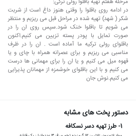
مرحله هفتم تهیه باقلوا رولی ترکی:
در ادامه روی باقلوا را وقتی هنوز داغ است از شربت
شکر ( شهد) تهیه شده در مراحل قبل می ریزیم و منتظر
می شویم تا باقلوا خنک شود.سپس روی ان را در
صورت تمایل با پودر پسته تزیین می کنیم.اکنون
باقلوای رولی ترکیه ما آماده است . ان را در ظرف
مناسبی می ریزیم و برای عصرانه همراه با چای و یا
قهوه میل می کنیم و یا ان را برای مهمانی ها درست
می کنیم و با این باقلوای خوشمزه از مهمانان پذیرایی
می کنیم.نوش جان
دستور پخت های مشابه
1- طرز تهیه دسر نسکافه
مواد لازم:پودر ژلاتین: 12 گرمزرده تخم مرغ: 3 عددوانیل: یک قاشق