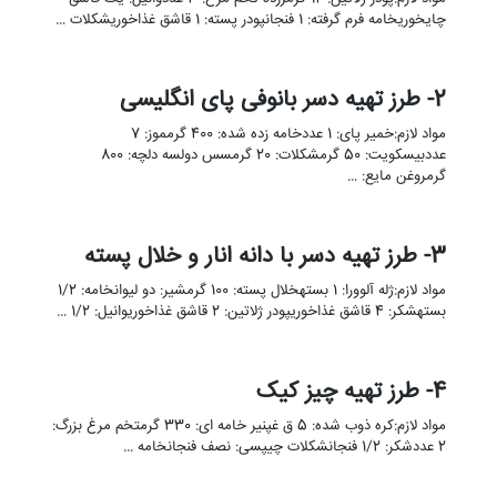
چایخوریخامه فرم گرفته: 1 فنجانپودر پسته: 1 قاشق غذاخوریشکلات …
2- طرز تهیه دسر بانوفی پای انگلیسی
مواد لازم:خمیر پای: 1 عددخامه زده شده: 400 گرمموز: 7
عددبیسکویت: 50 گرمشکلات: 20 گرمسس دولسه دلچه: 800
گرمروغن مایع: …
3- طرز تهیه دسر با دانه انار و خلال پسته
مواد لازم:ژله آلوورا: 1 بستهخلال پسته: 100 گرمشیر: دو لیوانخامه: 1/2
بستهشکر: 4 قاشق غذاخوریپودر ژلاتین: 2 قاشق غذاخوریوانیل: 1/2 …
4- طرز تهیه چیز کیک
مواد لازم:کره ذوب شده: 5 ق غپنیر خامه ای: 330 گرمتخم مرغ بزرگ:
2 عددشکر: 1/2 فنجانشکلات چیپسی: نصف فنجانخامه …