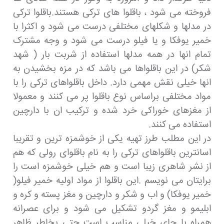
فروخته می شود ، باقلوا های ترکی هستند.باقلوا ترکی
در مدلها و شکلهای مختلفی درست می شود و اکثرا با
خمیر یوفکا و یا فیلو درست می شود و وجه مشترک
تمام انها در همه مدلها استفاده از شربت بار ( شهد
شکر) در این باقلواها می باشد که در مزه بخشیدن به
انها خیلی نقش مهمی دارد. داخل باقلواهای ترکی را با
مواد مختلفی براساس نوع باقلوا پر می کنند و معمولا
از مغزهای خوراکی خرد شده و ترکیب ان با دارچین
استفاده می کنند.
در این مطلب طرز تهیه یکی از خوشمزه ترین و تقریبا
اسانترین باقلواهای ترکی را به نام باقلوای رولی که هم
از نشر شاهری زیبا است و هم خیلی خوشمزه است را
برایتان می نویسم .این باقلوا از مواد اولیه خمیر فیلو(
خمیر یوفکا) و اب و شکر و دارچین و مغز پسته و کره و
ابلیمو و مغز گردو تشکیل می شود و برای عصرانه
همراه با چای خیلی مناسب است حتی بخاطر ظاهر