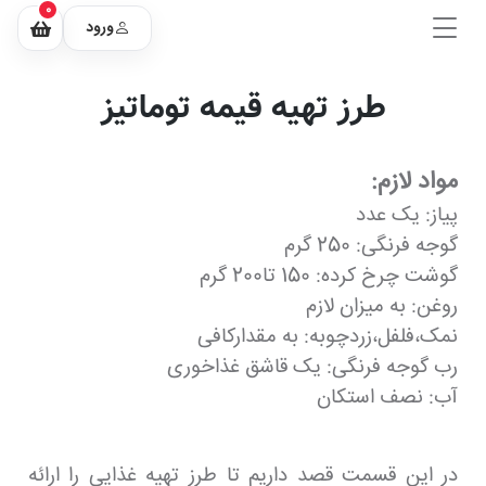
0
ورود
طرز تهیه قیمه توماتیز
مواد لازم:
پیاز: یک عدد
گوجه فرنگی: 250 گرم
گوشت چرخ کرده: 150 تا200 گرم
روغن: به میزان لازم
نمک،فلفل،زردچوبه: به مقدارکافی
رب گوجه فرنگی: یک قاشق غذاخوری
آب: نصف استکان
در این قسمت قصد داریم تا طرز تهیه غذایی را ارائه