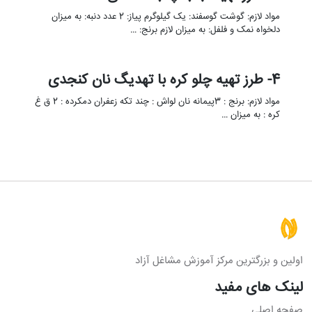
مواد لازم: گوشت گوسفند: یک گیلوگرم پیاز: 2 عدد دنبه: به میزان
دلخواه نمک و فلفل: به میزان لازم برنج: …
4- طرز تهیه چلو کره با تهدیگ نان کنجدی
مواد لازم: برنج : 3پیمانه نان لواش : چند تکه زعفران دمکرده : 2 ق غ
کره : به میزان …
اولین و بزرگترین مرکز آموزش مشاغل آزاد
لینک های مفید
صفحه اصلی