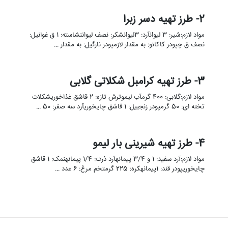
2- طرز تهیه دسر زبرا
مواد لازم:شیر: 3 لیوانآرد: 3لیوانشکر: نصف لیواننشاسته: 1 ق غوانیل:
نصف ق چپودر کاکائو: به مقدار لازمپودر نارگیل: به مقدار …
3- طرز تهیه کرامبل شکلاتی گلابی
مواد لازم:گلابی: 400 گرمآب لیموترش تازه: 2 قاشق غذاخوریشکلات
تخته ای: 50 گرمپودر زنجبیل: 1 قاشق چایخوریآرد سه صفر: 50 …
4- طرز تهیه شیرینی بار لیمو
مواد لازم:آرد سفید: 1 و 3/4 پیمانهآرد ذرت: 1/4 پیمانهنمک: 1 قاشق
چایخوریپودر قند: 1پیمانهکره: 225 گرمتخم مرغ: 6 عدد …