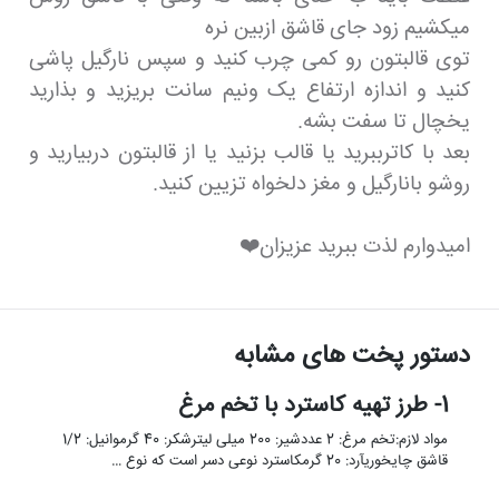
میکشیم زود جای قاشق ازبین نره
توی قالبتون رو کمی چرب کنید و سپس نارگیل پاشی
کنید و اندازه ارتفاع یک ونیم سانت بریزید و بذارید
یخچال تا سفت بشه.
بعد با کاترببرید یا قالب بزنید یا از قالبتون دربیارید و
روشو بانارگیل و مغز دلخواه تزیین کنید.
امیدوارم لذت ببرید عزیزان❤️
دستور پخت های مشابه
1- طرز تهیه کاسترد با تخم مرغ
مواد لازم:تخم مرغ: 2 عددشیر: 200 میلی لیترشکر: 40 گرموانیل: 1/2
قاشق چایخوریآرد: 20 گرمکاسترد نوعی دسر است که نوع …