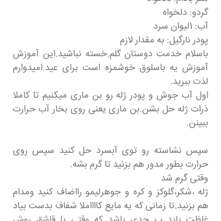
گردو: دلخواه
آب: 1لیوان سرد
پودر نارگیل: به مقدار لازم
باسلام خدمت دوستان گلم.خسته نباشید.این آموزش
آموزش یه باسلوق خوشمزه است برای عید.امیدوارم
لذت ببرید.
اول آب جوش و پودر ژله رو بن ماری میکنیم تا کاملا
ذرات ژله حل بشن.بن ماری یعنی روی بخار آب حرارت
ببینن.
سپس نشاسته رو توی آبسرد حل کنید سپس روی
حرارت بطور مدور هم بزنید تا گرم بشه.
وقتی گرم شد
ژله ،شکر،گلوکز و کره و جوهرلیمو رااضاف کنید ومدام
هم بزنید.تا زمانی که یه مایع کااااملا شفاف بدست بیاد
غلظت باید ب حدی باشد که وقتی با قاشق روش