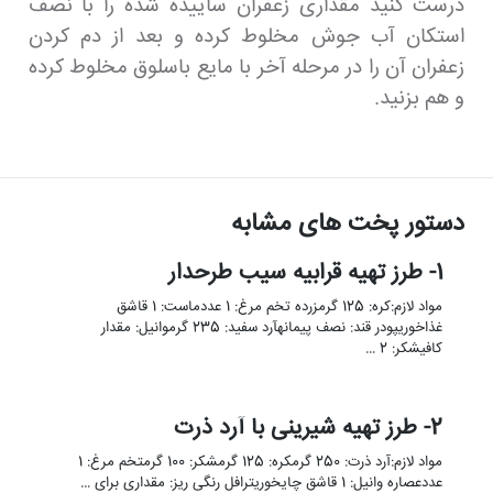
درست کنید مقداری زعفران ساییده شده را با نصف
استکان آب جوش مخلوط کرده و بعد از دم کردن
زعفران آن را در مرحله آخر با مایع باسلوق مخلوط کرده
و هم بزنید.
دستور پخت های مشابه
1- طرز تهیه قرابیه سیب طرحدار
مواد لازم:کره: 125 گرمزرده تخم مرغ: 1 عددماست: 1 قاشق
غذاخوریپودر قند: نصف پیمانهآرد سفید: 235 گرموانیل: مقدار
کافیشکر: 2 …
2- طرز تهیه شیرینی با آرد ذرت
مواد لازم:آرد ذرت: 250 گرمکره: 125 گرمشکر: 100 گرمتخم مرغ: 1
عددعصاره وانیل: 1 قاشق چایخوریترافل رنگی ریز: مقداری برای …