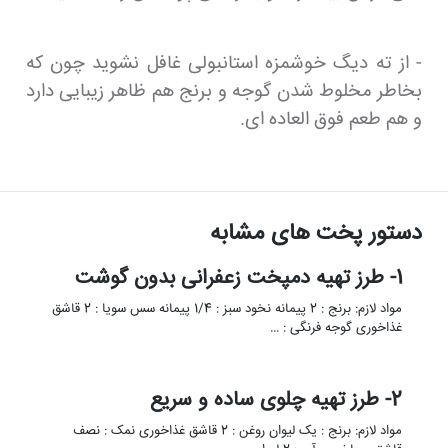
- از ته دیگ خوشمزه استانبولی غافل نشوید چون که
بخاطر مخلوط شدن گوجه و برنج هم ظاهر زیبایی دارد
و هم طعم فوق العاده ای.
دستور پخت های مشابه
1- طرز تهیه دمپخت زعفرانی بدون گوشت
مواد لازم: برنج : 2 پیمانه نخود سبز : 1/4 پیمانه سس سویا : 2 قاشق
غذاخوری گوجه فرنگی : …
2- طرز تهیه چلوی ساده و سریع
مواد لازم: برنج : یک لیوان روغن : 2 قاشق غذاخوری نمک : نصف