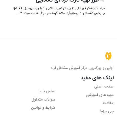
4- طرز تهیه تارت کره ای کانادایی
مواد لازم:شکر قهوه ای: 2 پیمانهشیره طلایی: 1/2 پیمانهوانیل: 1 قاشق
چایخوریکشمش: 2 پیمانهآرد: 850 گرمتخم مرغ: 5 عددسرکه: 3 …
اولین و بزرگترین مرکز آموزش مشاغل آزاد
لینک های مفید
صفحه اصلی
تماس با ما
دوره های آموزشی
سوالات متداول
مقالات
شرایط و قوانین
چی بپزم!