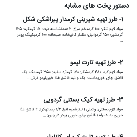
دستور پخت های مشابه
1- طرز تهیه شیرینی کرمدار پیراشکی شکل
مواد لازم:شکر: 100 گرمتخم مرغ: 2 عددنشاسته ذرت: 15 گرمکره: 125
گرمشیر: 150 گرموانیل: مقدار کافیخامه صبحانه: 100 گرمبکینگ پودر:
…
2- طرز تهیه تارت لیمو
مواد لازم:کره: 280 گرمشکر: 170 گرمآرد سفید: 350 گرمنمک: یک
قاشق چای خوریماست: یک و نیم قاشق غذا خوریلیمو ترش …
3- طرز تهیه کیک بستنی گردویی
مواد لازم:بستنی: وانیلی 1 لیترشیره افرا: ۱/۲ پیمانهکره: ۴ قاشق غذا
خوری به همراه ۱ قاشق چای خوری پودر دارچین: …