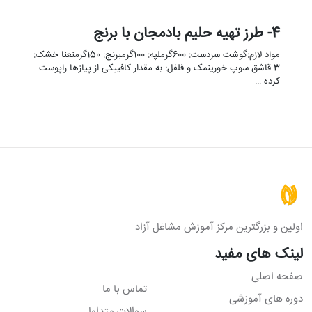
4- طرز تهیه حلیم بادمجان با برنج
مواد لازم:گوشت سردست: 600گرملپه: 100گرمبرنج: 150گرمنعنا خشک:
3 قاشق سوپ خورینمک و فلفل: به مقدار کافییکی از پیازها راپوست
کرده …
اولین و بزرگترین مرکز آموزش مشاغل آزاد
لینک های مفید
صفحه اصلی
تماس با ما
دوره های آموزشی
سوالات متداول