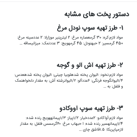
دستور پخت های مشابه
1- طرز تهیه سوپ نودل مرغ
مواد لازم:کره: 30 گرمعصاره مرغ: 2 لیترپنیر موزارلا: 2 عددسینه مرغ:
450 گرمسیر: 2 حبهنودل: 45 گرمهویج: 3 عددنمک: میزانیساقه …
2- طرز تهیه آش آلو و گوجه
مواد لازم:نخود: ١ليوان پخته شدهلوبیا چیتی: ١ليوان پخته شدهعدس:
١/٤ليوانگوجه فرنگی: ٦عددآلو: ١/٢ليوانرشته آش: به مقدار دلخواهنمک
و فلفل: به …
3- طرز تهیه سوپ آووکادو
مواد لازم:آواکادو: 2عددخیار: ۱/2پیاز: ۱/۳پیمانههویج رنده شده:
1/4پیمانهسیر رنده شده: ا حبهاب مرغ: ۴۰گرمسس فلفل: به مقدار
لازمپاپریکا: ۱.۵قاشق چای …