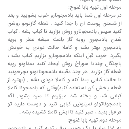
مرحله اول تهیه بابا غنوج:
در مرحله اول شما باید بادمجونارو خوب بشویید و بعد
از شستن پوست ان را جدا کنید . شعله گازتونو روشن
کنید سپس بادمجونارو روش بزارید تا کباب بشه . کباب
شدن بادمجون رویه گاز باعث میشه عطر و بویه
بادمجون بهتر بشه و کاملا حالت دودی به خودش
بگیرد. خوب قبل اینکه بادمجونارو بزاریم کباب بشه ،
باچنگال چندتا سوراخ روش ایجاد کنید بعداونو رویه
شعله گاز بزارید. هر چند دقیقه بادمجوناتونو بچرخونید
تا حالت کبابی پیدا کنه و کاملا دودی بشه . (بهتره از
شعله پخش کن استفاده کنید)وقتی که بادمجونا کاملا
کبابی شد و پخته شد میزاریم تا سرد بشود. اگه
بادمجوناتونو نمیتونین کبابی کنید و دوست دارید تو
فر قرار بدید ، صبر کنید تا ابش کاملا کشیده بشه .
مرحله دوم تهیه بابا غنوج:
یه غذا ساز یا یک همزن برقی تهیه کنید و بادمجون