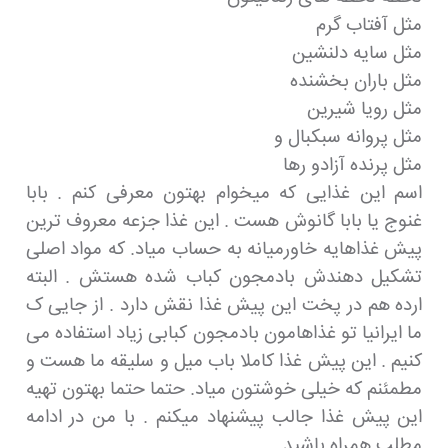
مثل آفتاب گرم
مثل سایه دلنشین
مثل باران بخشنده
مثل رویا شیرین
مثل پروانه سبکبال و
مثل پرنده آزادو رها
اسم این غذایی که میخوام بهتون معرفی کنم . بابا
غنوج یا بابا گانوش هست . این غذا جزعه معروف ترین
پیش غذاهایه خاورمیانه به حساب میاد. که مواد اصلی
تشکیل دهندش بادمجون کباب شده هستش . البته
ارده هم در پخت این پیش غذا نقش دارد . از جایی ک
ما ایرانیا تو غذاهامون بادمجون کبابی زیاد استفاده می
کنیم . این پیش غذا کاملا باب میل و سلیقه ما هست و
مطمئنم که خیلی خوشتون میاد. حتما حتما بهتون تهیه
این پیش غذا جالب پیشنهاد میکنم . با من در ادامه
مطلب همراه باشید.