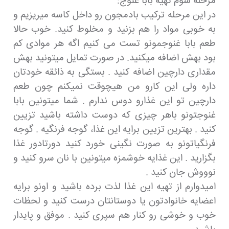
مرحله سوم تهیه بابا غنوج:
در این مرحله ترکیب بادمجون رو داخل کاسه میریزیم و
به خوبی مواد را هم بزنید و مخلوط کنید. خوب حالا
طعم بابا غنوجمونو تست می کنیم اگه هر موادی کم
بود بهش اضافه میکنید. در صورت تمایل میتونید بهش
مقداری دارچین اضافه کنید . بستگی به ذائقه خودتان
داره ولی این کارو من هیچوقت نمیکنم چون طعم
دارچین تو این غذارو دوس ندارم . شما میتونین بابا
غنوجتونو باهر چیزی که دوست داشته باشید تزیین
کنید . بهترین تزیین برایه این غذا، گوجه فرنگیه . گوجه
فرنگیاتونو به صورت نگینی خورد کنید دورتادور غذا
بگزارید . این غذایه خوشمزه میتونین با نان سرو کنید و
نوووش جان کنید .
امیدوارم از تهیه این غذا لذت برده باشید و اونو برایه
اعضایه خانوادتون یا دوستانتان درست کنید و لحظات
خوب و خوشی رو کنار هم سپری کنید . موفق و پایدار