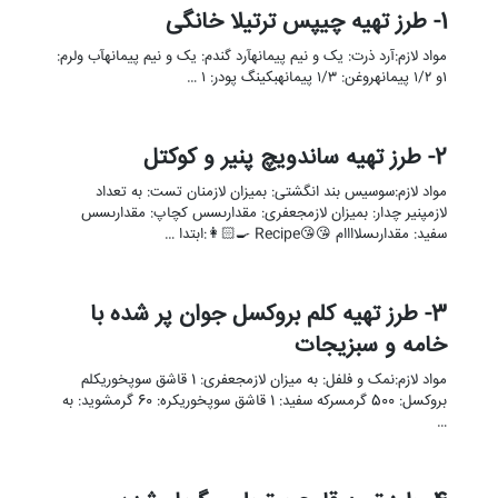
1- طرز تهیه چیپس ترتیلا خانگی
مواد لازم:آرد ذرت: یک و نیم پیمانهآرد گندم: یک و نیم پیمانهآب ولرم:
۱و ۱/۲ پیمانهروغن: ۱/۳ پیمانهبکینگ پودر: ۱ …
2- طرز تهیه ساندویچ پنیر و كوكتل
مواد لازم:سوسیس بند انگشتی: بميزان لازمنان تست: به تعداد
لازمپنیر چدار: بميزان لازمجعفری: مقدارىسس کچاپ: مقدارىسس
سفید: مقدارىسلاااام 😘😘Recipe 👩🏻‍🍳:ابتدا …
3- طرز تهیه کلم بروکسل جوان پر شده با
خامه و سبزیجات
مواد لازم:نمک و فلفل: به میزان لازمجعفری: 1 قاشق سوپخوریکلم
بروکسل: 500 گرمسرکه سفید: 1 قاشق سوپخوریکره: 60 گرمشوید: به
…