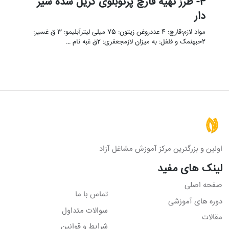
4- طرز تهیه قارچ پرتوبلوی گریل شده سیر
دار
مواد لازم:قارچ: 4 عددروغن زیتون: 75 میلی لیترآبلیمو: 3 ق غسیر:
2حبهنمک و فلفل: به میزان لازمجعفری: 2ق غبه نام …
اولین و بزرگترین مرکز آموزش مشاغل آزاد
لینک های مفید
صفحه اصلی
تماس با ما
دوره های آموزشی
سوالات متداول
مقالات
شرایط و قوانین