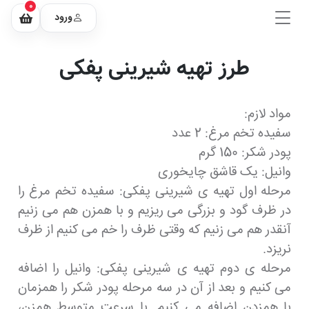
0
ورود
طرز تهیه شیرینی پفکی
مواد لازم:
سفیده تخم مرغ: 2 عدد
پودر شکر: 150 گرم
وانیل: یک قاشق چایخوری
مرحله اول تهیه ی شیرینی پفکی: سفیده تخم مرغ را
در ظرف گود و بزرگی می ریزیم و با همزن هم می زنیم
آنقدر هم می زنیم که وقتی ظرف را خم می کنیم از ظرف
نریزد.
مرحله ی دوم تهیه ی شیرینی پفکی: وانیل را اضافه
می کنیم و بعد از آن در سه مرحله پودر شکر را همزمان
با همزدن اضافه می کنیم. با سرعت متوسط همزن،