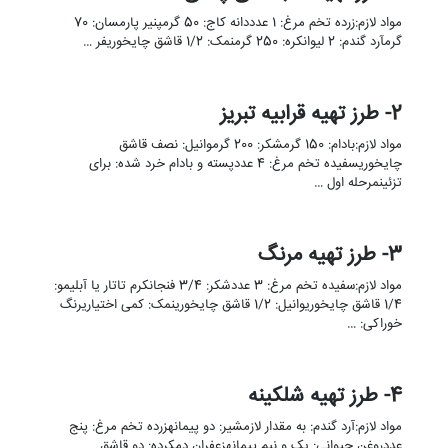
مواد لازم:زرده تخم مرغ: 1 عدددانه کاج: 50 گرمپنیر پارمسان: 70
گرمآرد گندم: 2 لیوانکره: 250 گرمنمک: 1/2 قاشق چایخوریفر …
2- طرز تهیه قرابیه تبریز
مواد لازم:بادام: 150 گرمشکر: 200 گرموانیل: نصف قاشق
چایخوریسفیده تخم مرغ: 4 عددپسته و بادام خرد شده: برای
تزئینمرحله اول …
3- طرز تهیه مرنگ
مواد لازم:سفیده تخم مرغ: 3 عددشکر: 3/4 فنجانکرم تاتار یا آبلیمو:
1/4 قاشق چایخوریوانیل: 1/2 قاشق چایخورینمک: کمی اختیاریرنگ
خوراکی: …
4- طرز تهیه شلکینه
مواد لازم:آرد گندم: به مقدار لازمشیر: دو پیمانهزرده تخم مرغ: پنج
عددروغن حیوانی: یک و نیم پیمانهزعفران دمکرده: دو قاشق …