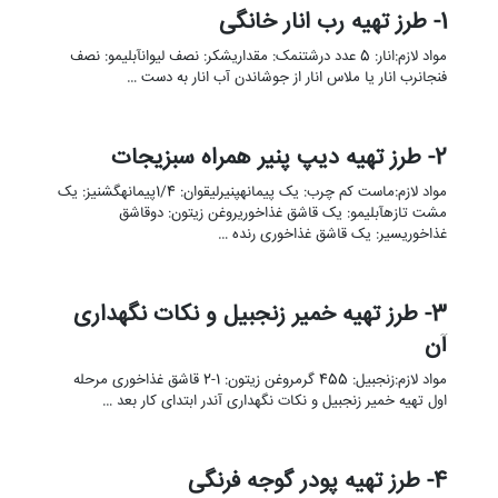
1- طرز تهیه رب انار خانگی
مواد لازم:انار: 5 عدد درشتنمک: مقداریشکر: نصف لیوانآبلیمو: نصف
فنجانرب انار یا ملاس انار از جوشاندن آب انار به دست …
2- طرز تهیه دیپ پنیر همراه سبزیجات
مواد لازم:ماست کم چرب: یک پیمانهپنیرلیقوان: 1/4پیمانهگشنیز: یک
مشت تازهآبلیمو: یک قاشق غذاخوریروغن زیتون: دوقاشق
غذاخوریسیر: یک قاشق غذاخوری رنده …
3- طرز تهیه خمیر زنجبیل و نکات نگهداری
آن
مواد لازم:زنجبیل: 455 گرمروغن زیتون: 1-2 قاشق غذاخوری مرحله
اول تهیه خمیر زنجبیل و نکات نگهداری آندر ابتدای کار بعد …
4- طرز تهیه پودر گوجه فرنگی