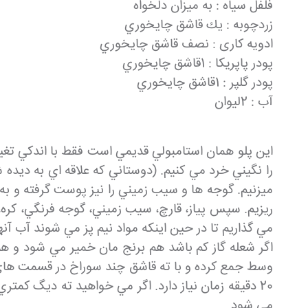
فلفل سیاه : به ميزان دلخواه
زردچوبه : يك قاشق چايخوري
ادویه کاری : نصف قاشق چايخوري
پودر پاپریکا : 1قاشق چايخوري
پودر گلپر : 1قاشق چايخوري
آب : 2ليوان
اين پلو همان استامبولي قديمي است فقط با اندكي تغيي
را نگيني خرد مي كنيم. (دوستاني كه علاقه اي به ديده ش
ميزنيم. گوجه ها و سيب زميني را نيز پوست گرفته و به
ريزيم. سپس پياز، قارچ، سيب زميني، گوجه فرنگي، كره، نم
مي گذاريم تا در حين اينكه مواد نيم پز مي شوند آب آ
اگر شعله گاز كم باشد هم برنج مان خمير مي شود و هم 
وسط جمع كرده و با ته قاشق چند سوراخ در قسمت هاي مخ
20 دقيقه زمان نياز دارد. اگر مي خواهيد ته ديگ كمت
مي شود.