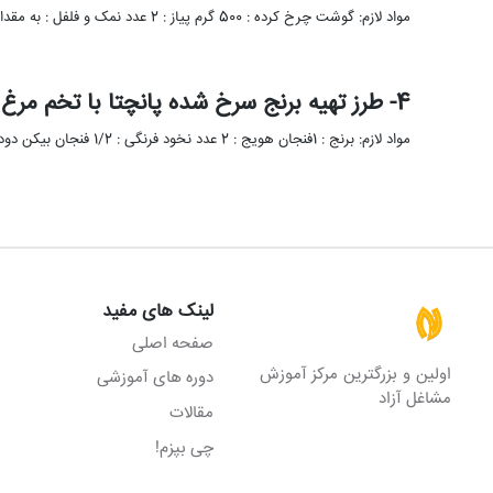
مواد لازم: گوشت چرخ کرده : 500 گرم پیاز : 2 عدد نمک و فلفل : به مقدار لازم زردچوبه …
4- طرز تهیه برنج سرخ شده پانچتا با تخم مرغ ترد
مواد لازم: برنج : 1فنجان هویج : 2 عدد نخود فرنگی : 1/2 فنجان بیکن دودی : 1/2 فنجان نمک …
لینک های مفید
صفحه اصلی
اولین و بزرگترین مرکز آموزش
دوره های آموزشی
مشاغل آزاد
مقالات
چی بپزم!