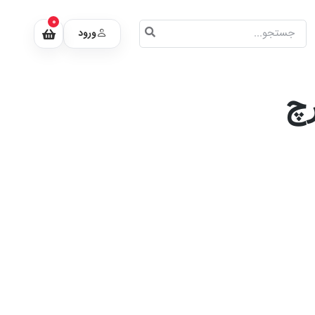
0
ورود
رچ