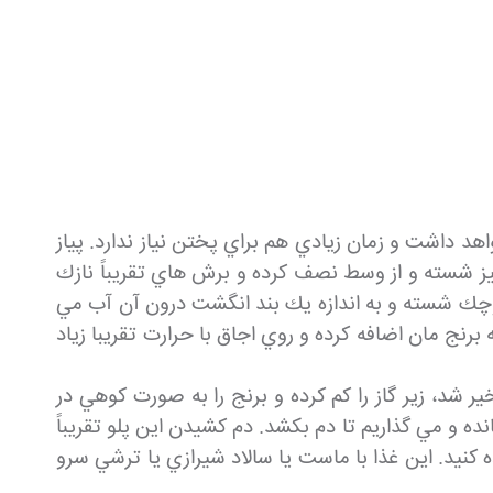
د داشت و زمان زيادي هم براي پختن نياز ندارد. پياز
ا نيز شسته و از وسط نصف كرده و برش هاي تقريباً نازك
 كوچك شسته و به اندازه يك بند انگشت درون آن آب مي
 برنج مان اضافه كرده و روي اجاق با حرارت تقريبا زياد
 شد، زير گاز را كم كرده و برنج را به صورت كوهي در
 و مي گذاريم تا دم بكشد. دم كشيدن اين پلو تقريباً
 كنيد. اين غذا با ماست يا سالاد شيرازي يا ترشي سرو