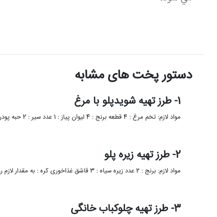
دستور پخت های مشابه
1- طرز تهیه شویدپلو با مرغ
مواد لازم: تخم مرغ : 4 قطعه برنج : 4 لیوان پیاز : 1 عدد سیر : 2 حبه پودر …
2- طرز تهیه زیره پلو
مواد لازم: برنج : 2 عدد زیره سیاه : 3 قاشق غذاخوری کره : به مقدار لازم روغن : به …
3- طرز تهیه چلوکباب خانگی