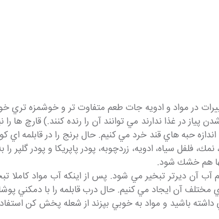
رات در مواد و ادويه جات طعم متفاوت تر و خوشمزه تري خواه
دن پياز در غذا ندارند مي توانند آن را رنده كنند.) قارچ ها ر
 اندازه حبه هاي قند خرد مي كنيم. حال برنج را در قابلمه اي
ك، فلفل سياه، ادويه، زردچوبه، پودر پاپريكا و پودر گلپر را به
نها هم خشك شود.
آب آن ديرتر تبخير مي شود. پس از اينكه آب مواد كاملا تبخير
تلف آن ايجاد مي كنيم. حال درب قابلمه را با دمكني پوشانده
ري داشته باشيد و مواد به خوبي بپزند از شعله پخش كن استفاده