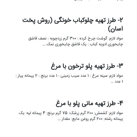
2- طرز تهیه چلوکباب خونگی (روش پخت
آسان)
مواد لازم: گوشت چرخ کرده : 300 گرم زردچوبه : نصف قاشق
چایخوری ادویه کباب : یک قاشق چایخوری نمک …
3- طرز تهیه پلو ترخون با مرغ
مواد لازم: سینه مرغ : 1 عدد سیب زمینی : 1 عدد برنج : 2 پیمانه پیاز :
1 عدد …
4- طرز تهیه مانی پلو با مرغ
مواد لازم: کشمش: 200 گرم زرشک: 75 گرم برنج: 4 پیمانه لپه: یک
پیمانه رشته: 200 گرم روغن مایع: مقدار …