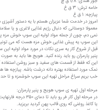
جوز هندی: 1/8 ق چ
خامه ترش: 3 ق غ
پیازچه: 1 ق غ
امروز در خدمت شما عزیزان هستم با یه دستور آشپزی د
معمولا دوستانی که دنبال رژیم غذایی لاغری و یا سل
نمی دم، چون از جمله مواد اولیه این سوپ خوش مزه پ
این سوپ یه پیش غذایی خوش مزه هست که می تونید ت
قبل از شروع کار یه سری نکات در مورد مواد اولیه این 
پنیر پارمزان رو باید رنده کنید. هویج ها باید به صو
این که فقط از قسمت های سفید و سبز روشن استفاده ک
نمک مورد استفاده بهتره دانه درشت باشه. پیازچه ها هم 
خب بریم سراغ مراحل تهیه این سوپ خوشمزه و تا حدی 
مرحله اول تهیه ی سوپ هویج و پنیر پارمزان:
یا کاغذ روغنی که روی قالب پهن کردید بریزید.