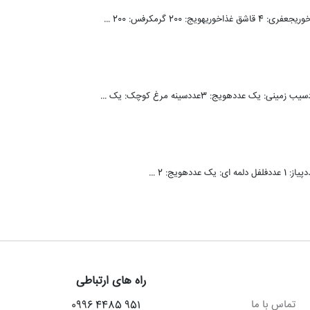
عددهویج: 3عددسینه مرغ کوچک: یک …
راه های ارتباطی
تماس با ما
951 4485 0996