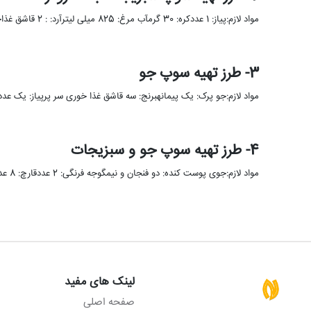
مواد لازم:پیاز: 1 عددکره: 30 گرمآب مرغ: 825 میلی لیترآرد: : 2 قاشق غذاخوریجعفری: 4 قاشق غذاخوریهویج: 200 گرمکرفس: 200 …
3- طرز تهیه سوپ جو
مواد لازم:جو پرک: یک پیمانهبرنج: سه قاشق غذا خوری سر پرپیاز: یک عددسیب زمینی: یک 
4- طرز تهیه سوپ جو و سبزیجات
مواد لازم:جوی پوست کنده: دو فنجان و نیمگوجه فرنگی: 2 عددقارچ: 8 عددپیاز: 1 عددفلفل دلمه ای: یک عددهویج: 2 …
لینک های مفید
صفحه اصلی