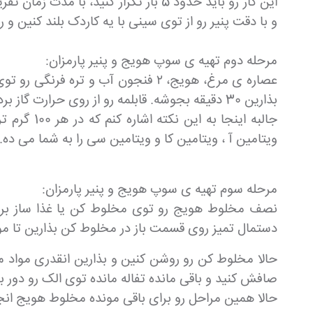
و با دقت پنیر رو از توی سینی با یه کاردک بلند کنین و
مرحله دوم تهیه ی سوپ هویج و پنیر پارمزان:
عصاره ی مرغ، هویج، ۲ فنجون آب و ت
بذارین 30 دقیقه بجوشه. قابلمه رو از روی حرارت گاز بردارین و بذارین ۱۰ دقیقه کنار بمونه تا مقداری خنک بشه.
ویتامین آ ، ویتامین کا و ویتامین سی را به شما می ده.
مرحله سوم تهیه ی سوپ هویج و پنیر پارمزان:
نصف مخلوط هویج رو توی مخلوط کن یا غذا ساز بریزین
دستمال تمیز روی قسمت باز در مخلوط کن بذارین تا موا
حالا مخلوط کن رو روشن کنین و بذارین انقدری مواد مخ
صافش کنید و باقی مانده تفاله مانده توی الک رو دور ب
حالا همین مراحل رو برای باقی مونده مخلوط هویج ا