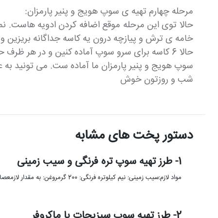
مرحله چهارم تهیه ی سوپ هویج و پنیر پارمزان:
حالا توی این مرحله موقع اضافه کردن ادویه هاست. نم
خامه ی ترش و پیازچه درون یه کاسه جداگانه بریزین و 
حالا 6 کاسه برای سرو سوپ آماده کنین و در هر ظرف حدودا 1 فنجان سوپ بریزین. روی سوپ ها رو 1 ورق پنیر و با یه قاشق چای خوری از مخلوط خامه ترش تزئین کنین.
سوپ هویج و پنیر پارمزان ما آماده ست. می تونید به ع
شب و روزتون خوش
دستور پخت های مشابه
1- طرز تهیه سوپ تره فرنگی و سیب زمینی
مواد لازم:سیب زمینی: نیم کیلوتره فرنگی: 200 گرمروغن: به مقدار لازمعصار مرغ: 1 قرصشیر: 300 میلی لیترفلفل سیاه: به مقدار …
2- طرز تهیه سوپ سبزیجات با ماکروفر