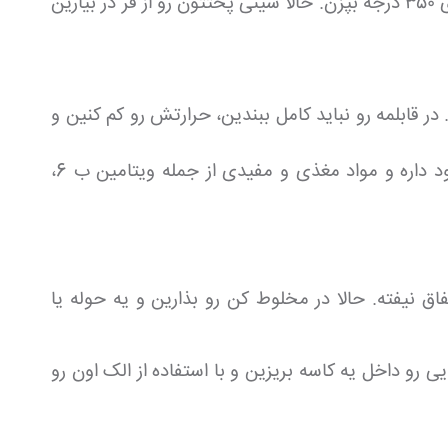
این کار رو باید حدود 5 بار تکرار کنید، با مدت زمان تقریبی ۸ دقیقه و یا تا زمانی که روی پنیر ها طلایی بشه و در دمای ۳۵۰ درجه بپزن. حالا سینی پختتون رو از فر در بیارین
بیاد. در قابلمه رو نباید کامل ببندین، حرارتش رو کم کنین و
جالبه اینجا به این نکته اشاره کنم که در هر 100 گرم تره فرنگی،1 گرم پروتئین، 2 گرم فیبر رژیمی و 38 گرم آب وجود داره و مواد مغذی و مفیدی از جمله ویتامین ب 6،
 نیفته. حالا در مخلوط کن رو بذارین و یه حوله یا
رو داخل یه کاسه بریزین و با استفاده از الک اون رو