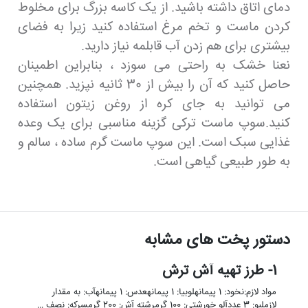
دمای اتاق داشته باشید. از یک کاسه بزرگ برای مخلوط
کردن ماست و تخم مرغ استفاده کنید زیرا به فضای
بیشتری برای هم زدن آب قابلمه نیاز دارید.
نعنا خشک به راحتی می سوزد ، بنابراین اطمینان
حاصل کنید که آن را بیش از 30 ثانیه نپزید. همچنین
می توانید به جای کره از روغن زیتون استفاده
کنید.سوپ ماست ترکی گزینه مناسبی برای یک وعده
غذایی سبک است. این سوپ ماست گرم ساده ، سالم و
به طور طبیعی گیاهی است.
دستور پخت های مشابه
1- طرز تهیه آش ترش
مواد لازم:نخود: 1 پیمانهلوبیا: 1 پیمانهعدس: 1 پیمانهآب: به مقدار
لازملبو: 3 عددآلو خورشتی: 100 گرمرشته آش: 200 گرمسرکه: نصف …