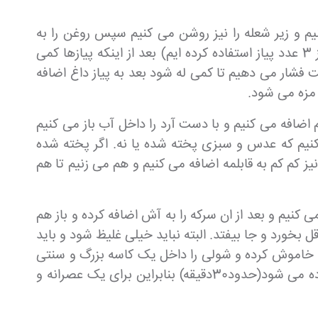
یم و زیر شعله را نیز روشن می کنیم سپس روغن را به
پیازها اضافه کرده و به همراه روغن تفت می دهیم (مقدار پیاز بستگی به میزان علاقه و ذائقه شما دارد ما در اینجا از 3 عدد پیاز استفاده کرده ایم) بعد از اینکه پیازها کمی
شار می دهیم تا کمی له شود بعد به پیاز داغ اضافه
 مزه می شود.
ضافه می کنیم و با دست آرد را داخل آب باز می کنیم
ی کنیم که عدس و سبزی پخته شده یا نه. اگر پخته شده
نیز کم کم به قابلمه اضافه می کنیم و هم می زنیم تا هم
نیم و بعد از ان سرکه را به آش اضافه کرده و باز هم
ل بخورد و جا بیفتد. البته نباید خیلی غلیظ شود و باید
ا خاموش کرده و شولی را داخل یک کاسه بزرگ و سنتی
ریخته و به عنوان یک عصرانه خوشمزه در کنار دوستانتان میل کنید و از طعم آن لذت ببرید. این آش خیلی سریع آماده می شود(حدود30دقیقه) بنابراین برای یک عصرانه و