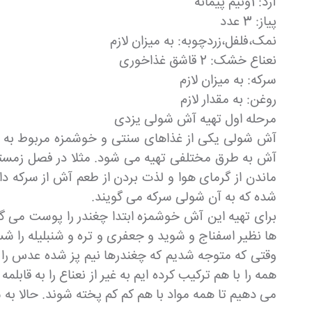
آرد: 1ونیم پیمانه
پیاز: 3 عدد
نمک،فلفل،زردچوبه: به میزان لازم
نعناع خشک: 2 قاشق غذاخوری
سرکه: به میزان لازم
روغن: به مقدار لازم
مرحله اول تهیه آش شولی یزدی
آش شولی یکی از غذاهای سنتی و خوشمزه مربوط به ش
آش به طرق مختلفی تهیه می شود. مثلا در فصل زمستان
ماندن از گرمای هوا و لذت بردن از طعم آش از سرکه 
شده که به آن شولی سرکه می گویند.
برای تهیه این آش خوشمزه ابتدا چغندر را پوست می گ
ها نظیر اسفناج و شوید و جعفری و تره و شنبلیله را شس
وقتی که متوجه شدیم که چغندرها نیم پز شده عدس را ک
همه را با هم ترکیب کرده ایم به غیر از نعناع را به ق
می دهیم تا همه مواد با هم کم کم پخته شوند. حالا به 