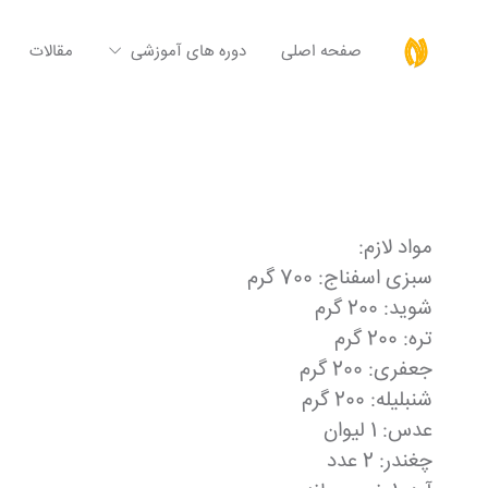
صفحه اصلی
دوره های آموزشی
مقالات
مواد لازم:
سبزی اسفناج: 700 گرم
شوید: 200 گرم
تره: 200 گرم
جعفری: 200 گرم
شنبلیله: 200 گرم
عدس: 1 لیوان
چغندر: 2 عدد