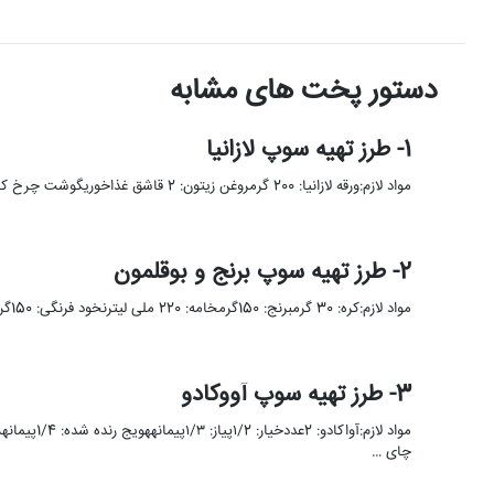
دستور پخت های مشابه
1- طرز تهیه سوپ لازانیا
مواد لازم:ورقه لازانیا: 200 گرمروغن زیتون: 2 قاشق غذاخوریگوشت چرخ کرده: 400 گرمپیاز: 1 عددسیر: 5 حبهآب مرغ: 4.5 پیمانهگوجه …
2- طرز تهیه سوپ برنج و بوقلمون
مواد لازم:کره: 30 گرمبرنج: 150گرمخامه: 220 ملی لیترنخود فرنگی: 150گرمقارچ: 65گرمنمک و فلفل: میزانیعصاره مرغ: یک لیترجعفری: 3 ق غهویج: …
3- طرز تهیه سوپ آووکادو
چای …