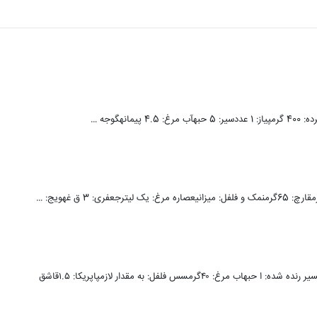
مواد لازم:آواکادو: 2عددخیار: ۱/2پیاز: ۱/۳پیمانههویج رنده شده: 1/4پیمانهسیر رنده شده: ا حبهاب مرغ: ۴۰گرمسس فلفل: به مقدار لازمپاپریکا: ۱.۵قاشق