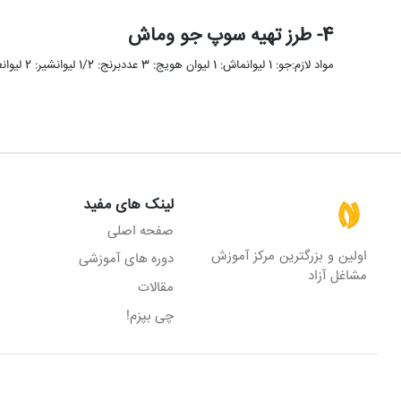
4- طرز تهیه سوپ جو وماش
مواد لازم:جو: 1 لیوانماش: 1 لیوان هویج: 3 عددبرنج: 1/2 لیوانشیر: 2 لیوانعصاره مرغ: 2 بسته جعفری: 3 قاشق غذاخوریآبلیمو: …
لینک های مفید
صفحه اصلی
اولین و بزرگترین مرکز آموزش
دوره های آموزشی
مشاغل آزاد
مقالات
چی بپزم!