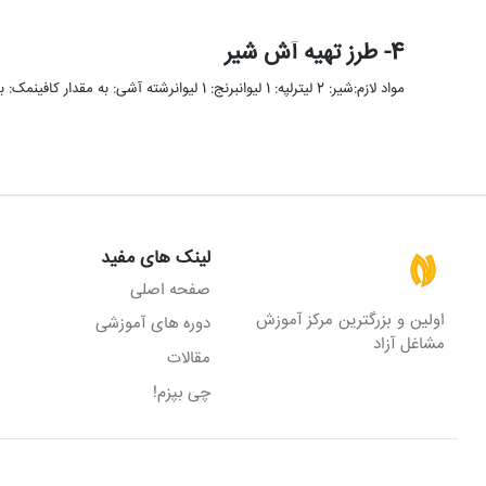
4- طرز تهیه آش شیر
مواد لازم:شیر: 2 لیترلپه: 1 لیوانبرنج: 1 لیوانرشته آشی: به مقدار کافینمک: به میزان لازمآب: 3 لیوانگل کلم آب پز …
لینک های مفید
صفحه اصلی
اولین و بزرگترین مرکز آموزش
دوره های آموزشی
مشاغل آزاد
مقالات
چی بپزم!