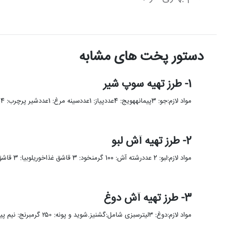
دستور پخت های مشابه
1- طرز تهیه سوپ شیر
مواد لازم:جو: 3پیمانههویج: 4عددپیاز: 1عددسینه مرغ: 1عددشیر پرچرب: 4پیمانهقارچ: 8عددخامه: 2ق غسوپ شیر یکی از غذا های بسیار خوشمزه و …
2- طرز تهیه آش لبو
مواد لازم:لبو: 2 عددرشته آش: 100 گرمنخود: 3 قاشق غذاخوریلوبیا: 3 قاشق غذاخوریعدس: 3 قاشق غذاخوریکشک: به میزان لازمنعناع خشک: …
3- طرز تهیه آش دوغ
مواد لازم:دوغ: ۳لیترسبزی شامل:گشنیز.شوید و پونه: ۲۵۰ گرمبرنج: نیم پیمانهآرد گندم: یک قاشق غذا خورینخود پخته شده: یک پیمانه سر …