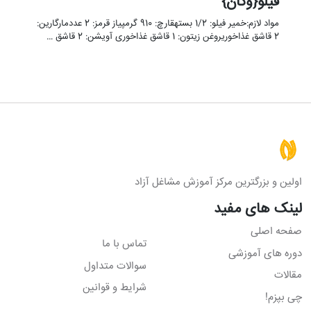
فیلو{وگان}
مواد لازم:خمیر فیلو: 1/2 بستهقارچ: 910 گرمپیاز قرمز: 2 عددمارگارین:
2 قاشق غذاخوریروغن زیتون: 1 قاشق غذاخوری آویشن: 2 قاشق …
اولین و بزرگترین مرکز آموزش مشاغل آزاد
لینک های مفید
صفحه اصلی
تماس با ما
دوره های آموزشی
سوالات متداول
مقالات
شرایط و قوانین
چی بپزم!