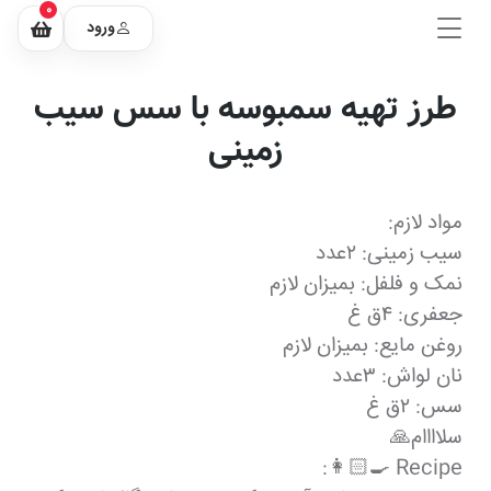
0
ورود
طرز تهیه سمبوسه با سس سیب
زمینى
مواد لازم:
سیب زمینی: ٢عدد
نمک و فلفل: بميزان لازم
جعفری: ٤ق غ
روغن مایع: بميزان لازم
نان لواش: ٣عدد
سس: ٢ق غ
سلاااام🙏
Recipe 👩🏻‍🍳: