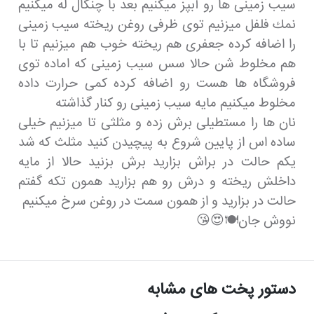
سيب زمينى ها رو آبپز ميكنيم بعد با چنگال له ميكنيم
نمك فلفل ميزنيم توى ظرفى روغن ريخته سيب زمينى
را اضافه كرده جعفرى هم ريخته خوب هم ميزنيم تا با
هم مخلوط شن حالا سس سيب زمينى كه اماده توى
فروشگاه ها هست رو اضافه كرده كمى حرارت داده
مخلوط ميكنيم مايه سيب زمينى رو كنار گذاشته
نان ها را مستطيلى برش زده و مثلثى تا ميزنيم خيلى
ساده اس از پايين شروع به پيچيدن كنيد مثلث كه شد
يكم حالت در براش بزاريد برش بزنيد حالا از مايه
داخلش ريخته و درش رو هم بزاريد همون تكه گفتم
حالت در بزاريد و از همون سمت در روغن سرخ ميكنيم
نووش جان🍽😍😘
دستور پخت های مشابه