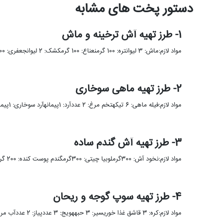
دستور پخت های مشابه
1- طرز تهیه آش ترخینه و ماش
مواد لازم:ماش: 3 لیوانتره: 100 گرمنعناع: 100 گرمکشک: 2 لیوانجعفری: 100 گرمگشنیز: 100 گرمسیر: به مقدار لازمپیاز: به مقدار لازمیک …
2- طرز تهیه ماهی سوخاری
مواد لازم:فیله ماهی: 6 تیکهتخم مرغ: 2 عددآرد: 1پیمانهآرد سوخاری: 1پیمانهآبلیمو: به مقدار لازمنمک و زردچوبه: به مقدار لازمفلفل سیاه: …
3- طرز تهیه آش گندم ساده
مواد لازم:نخود آش: 300گرملوبیا چیتی: 300گرمگندم پوست کنده: 200 گرمسبزی آش: 2 کیلوگرمسیر سرخ شده: 4 قاشق غذا خوریپیاز داغ: …
4- طرز تهیه سوپ گوجه و ریحان
مواد لازم:کره: 3 قاشق غذا خوریسیر: 3 حبههویج: 3 عددپیاز: 2 عددآب مرغ: 3 پیمانهآب: 2 پیمانهگوجه فرنگی: 5 عددریحان: …