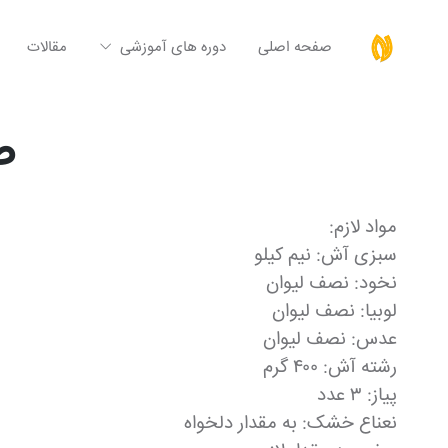
صفحه اصلی
دوره های آموزشی
مقالات
ط
مواد لازم:
سبزی آش: نیم کیلو
نخود: نصف لیوان
لوبیا: نصف لیوان
عدس: نصف لیوان
رشته آش: ۴۰۰ گرم
پیاز: ۳ عدد
نعناع خشک: به مقدار دلخواه