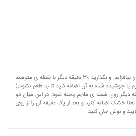
سپس عدس را هم آبکش نمایید و به همراه سبزی آش، شسته شده و ریز شده و ۸ لیوان آب دیگر به قابلمه ی غذا آن را بیافزاید. و بگذارید 30 دقیقه دیگر با شعله ی متوسط
 یا جوشیده شده به آن اضافه کنید تا بد طعم نشود.)
اد به خوبی پخته شدند، رشته های آش را هم خورد کنید و به آش اضافه کنید و بگذارید حدود ۲۰ دقیقه دیگر روی شعله ی ملایم پخته شود. در این میان دو
عنا خشک اضافه کنید و بعد از یک دقیقه آن را از روی
مایید و نوش جان کنید.