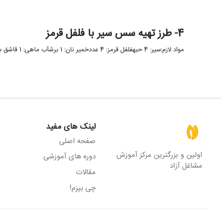
4- طرز تهیه سس سیر با فلفل قرمز
مواد لازم:سیر: 4 حبهفلفل قرمز: 4 عددخمیر نان: 1 برشآب ماهی: 1 قاشق سوپخوریروغن: 200 میلی لیترنمک: به میزان لازم …
لینک های مفید
صفحه اصلی
اولین و بزرگترین مرکز آموزش
دوره های آموزشی
مشاغل آزاد
مقالات
چی بپزم!