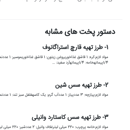
دستور پخت های مشابه
1- طرز تهیه قارچ استراگانوف
1/4پیمانهخامه: 1/4پیمانهآرد سفید: …
2- طرز تهیه سس شین
مواد لازم:پیازچه: 3 عددپیاز: 1 عددآب گرم: یک کاسهفلفل سبز تند: 1 عددنمک و فلفل سیاه: به مقدار لازمسبزیجات معطر: …
3- طرز تهیه سس کاستارد وانیلی
مواد لازم:خامه پرچرب: 220 میلی لیترغلاف وانیل: 2 عددشیر: 220 میلی لیترتخم مرغ: 4 عددساکارز: 95 گرمسس های دسر به …