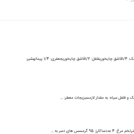
مواد لازم:کره: 1 قاشق غذاخوریروغن زیتون: 1 قاشق غذاخوریموسیر: 1 عددنمک: 1/4قاشق چایخوریفلفل: 1/2قاشق چایخوریجعفری: 1/4 پیمانهشیر: