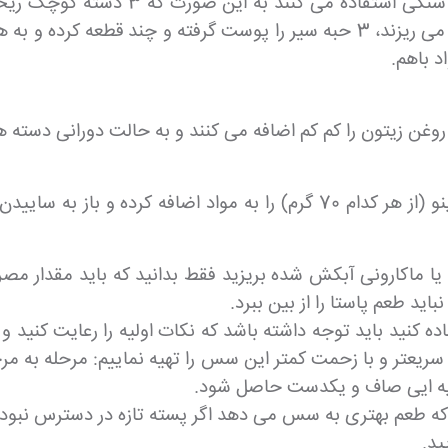
در کشور ایتالیا برای تهیه این سس از ه
برگ های آن را جدا می کنند و داخل هاون سنگی بزرگ می ریزند، 3 حبه سیر را پ
د باهم.
ن زیتون را کم کم اضافه می کنند و به حالت دورانی دسته ها
سپس 50 گرم دانه کاج و دو نوع پنیر پارمزان و پیکورینو (از هر کدام 70 گرم
یا ماکارونی آبکش شده بریزید فقط بدانید که باید مقدار م
ید طعم پاستا را از بین ببرد.
کنید باید توجه داشته باشد که نکات اولیه را رعایت کنید و
سریعتر و با زحمت کمتر این سس را تهیه نماییم: مرحله به مرح
مایه ایی صاف و یکدست حاصل شود.
که طعم بهتری به سس می دهد اگر پسته تازه در دسترس نبود از
ید.