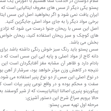
سلام دوستان در خدمت شما هستیم با آموزش یک سس 
پستو یکی دیگر از سس های معروف ایتالیایی است که معم
ایران یافت نمی شود و اگر بخواهید اصل این سس ایتال
برخی مواد دیگر را به جای مواد اصلی جایگزین کنید.
اصل این سس با ریحان جنوا درست می شود که نژادی مت
های کوچک و سبز ریحان استفاده کنید، ریحان خواص ب
بخش می باشد.
سس پستو باید رنگ سبز خوش رنگی داشته باشد برای هم
دانه کاج از مواد اصلی و پایه ایی این سس است که در
بادام دارد و ظاهر آن مشابه مغز آفتابگردان است این
نتیجه در کاهش وزن موثر خواهد بود، سرشار از آهن بو
در نوع اصلی این سس از دو نوع پنیر استفاده می شود، پنی
سفت و محکم بوده و در واقع نوعی پنیر بیات است که ا
پیکورینو پنیری اصالتا ایتالیاییست که از شیر گوسفند 
حالا برویم سراغ شرح این دستور آشپزی:
مرحله اول تهیه سس پستو: