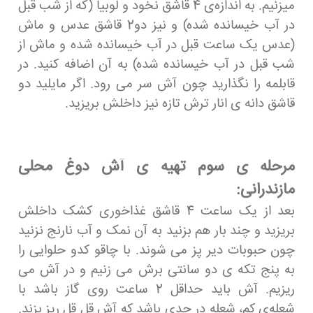
میزنیم. به اندازه‌ی 4 قاشق نخود و لوبیا (که از شب قبل
در آب خیسانده شده) و نیز دو2 قاشق عدس و ماش
(عدس یک ساعت قبل در آب خیسانده شده و ماش از
شب قبل در آب خیسانده شده) به آن اضافه کنید. در
قابلمه را نگذارید چون آش سر می رود. اگر مایلید دو
قاشق دانه ی انار ترش تازه نیز داخلش بریزید.
مرحله ی سوم تهیه ی آش دوغ محلی
مازندرانی:
بعد از یک ساعت 4 قاشق غذاخوری کشک داخلش
بریزید و چند بار هم بزنید به آن نمک و آب نارنج نزنید
چون حبوبات دیر پز می شوند. با چاقو کدو حلوایی را
به پنج تکه ی دو سانتی برش می زنیم و در آش می
ریزیم. آش باید حداقل 2 ساعت روی گاز باشد با
شعله‌ی کم، شعله در حدی باشد که آش قل قل ریز بزند.