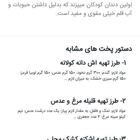
اولین دندان کودکان میپزند که بدلیل داشتن حبوبات و
آب قلم خیلی مقوی و مفید است.
دستور پخت های مشابه
1- طرز تهیه آش دانه کولانه
مواد لازم: گندم: 300 گرم نخود: 150 گرم عدس: 150 گرم لوبیا قرمز:
150 گرم سبزی خشک: به میزان لازم …
2- طرز تهیه قلیله مرغ و عدس
مواد لازم: نمک و فلفل: به مقدار لازم پیاز: یک عدد درشت عدس: نیم
کیلو سینه مرغ: 2 عدد جعفری …
3- طرز تهیه اشکنه کشک محلی