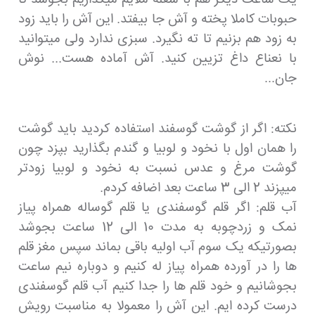
حبوبات کاملا پخته و آش جا بیفتد. این آش را باید زود
به زود هم بزنیم تا ته نگیرد. سبزی ندارد ولی میتوانید
با نعناع داغ تزیین کنید. آش آماده هست... نوش
جان...
نکته: اگر از گوشت گوسفند استفاده کردید باید گوشت
را همان اول با نخود و لوبیا و گندم بگذارید بپزد چون
گوشت مرغ و عدس نسبت به نخود و لوبیا زودتر
میپزند 2 الی 3 ساعت بعد اضافه کردم.
آب قلم: اگر قلم گوسفندی یا قلم گوساله همراه پیاز
نمک و زردچوبه به مدت 10 الی 12 ساعت بجوشد
بصورتیکه یک سوم آب اولیه باقی بماند سپس مغز قلم
ها را در آورده همراه پیاز له کنیم و دوباره نیم ساعت
بجوشانیم و خود قلم ها را جدا کنیم آب قلم گوسفندی
درست کرده ایم. این آش را معمولا به مناسبت رویش