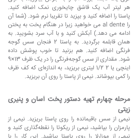
هر لیتر آب یک قاشق چایخوری نمک اضافه کنید.
پاستا را اضافه کنید و بپزید تا تقریبا نرم شود. (شما آن
را al dente می خواهید زیرا در هنگام پخت به پختن
ادامه می دهد.) آبکش کنید و با آب سرد بشویید. به
همان قابلمه برگردید. به پاستا 2 فنجان سس گوجه
فرنگی اضافه کنید. هم بزنید تا خوب پوشش داده
شود. مقداری از سس گوجه‌فرنگی را در یک ظرف 13×9
اینچی یا 2 1/2 لیتری بریزید، به اندازه‌ای که کف ظرف
را کمی بپوشاند. نیمی از پاستا را روی آن بریزید.
مرحله چهارم تهیه دستور پخت آسان و پنیری
زیتی
نیمی از سس باقیمانده را روی پاستا بریزید. نیمی از
پارمزان را بپاشید، نیمی از ریکوتا را نقطه‌گذاری کنید و
نیمی از موزارلا را روی پاستا بپاشید. این کار را با