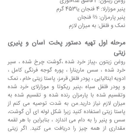
روغن زیتون: 2 قاشق غذاخوری
پنیر موزارلا: 4 فنجان یا453 گرم
پنیر پارمزان: ⅔ فنجان
نمک و فلفل: به میزان لازم
مرحله اول تهیه دستور پخت آسان و پنیری
زیتی
روغن زیتون ،پیاز خرد شده ،گوشت چرخ شده ، سیر
خرد شده ، سس مارینارا ، پوره گوجه فرنگی کامل ،
ادویه ایتالیایی ، پودر فلفل قرمز، پاستا زیتی خام ، نمک
و پودر فلفل سیاه ،پنیر ریکوتا و موزارلای خرد شده
وتقسیم شده با پارمزان رنده شده و تقسیم شده به
میزان لازم نیاز دارید.من به شدت توصیه می کنم از
پاستا زیتی استفاده کنید زیرا شکل لوله ای آن گوشت،
سس و پنیر را به دام می اندازد ، بنابراین با هر لقمه
مقداری از همه چیز را دریافت می کنید. اگر زیتی