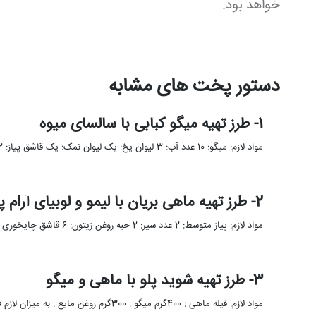
خواهد بود.
دستور پخت های مشابه
1- طرز تهیه میگو کبابی با سالسای میوه
مواد لازم: میگو: 10 عدد آب: 3 لیوان یخ: یک لیوان نمک: یک قاشق پیاز: 2 عدد انبه: 2 عدد …
2- طرز تهیه ماهی بریان با لیمو و لوبیای آرام پز شده
مواد لازم: پیاز متوسط: 2 عدد سیر: 2 حبه روغن زیتون: 6 قاشق چایخوری برگ بو: یک عدد لوبیا سبز: …
3- طرز تهیه شوید پلو با ماهی و میگو
مواد لازم: فیله ماهی : 400گرم میگو : 300گرم روغن مایع : به میزان لازم فلفل قرمز : به میزان …