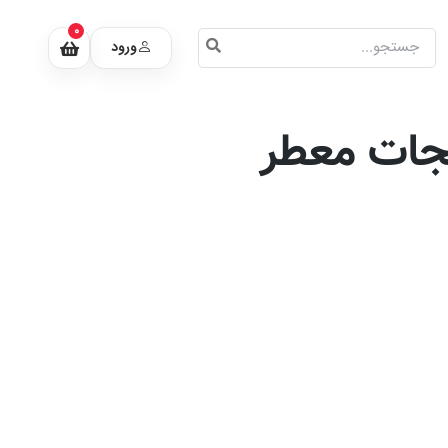
0
ورود
یجات معطر