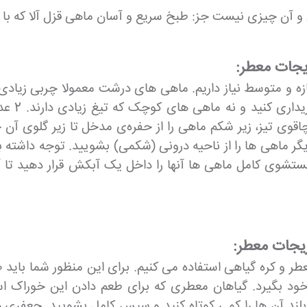
 آن چیزی نیست جز: طبخ سریع و آسان ماهی قزل آلا که با 
زیجات معطر:
 به 2 عدد ماهی قزل آلای تازه و متوسط نیاز داریم. ماهی های درشت معمول
بنابراین
وی تیز، زیر شکم ماهی را از حفره‌ی مدخل تا زیر گلوی آن
دیگر ماهی ها را از ناحیه درونی (شکمی) بشویید. توجه داشته 
 شستشوی کامل ماهی ها آنها را داخل یک آبکش قرار دهید تا 
زیجات معطر:
د بگیرد. گیاهان معطری که برای طعم دادن این خوراک استف
ند آن ها را کمی کوتاه کنید و سپس کامل بشویید. جعفری ه