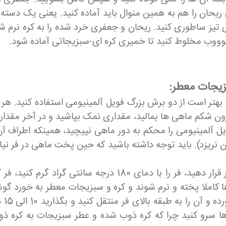
ریحان را هم به همین منوال باید آماده کنید. یعنی یک دسته 
یی تیز ساطوری کنید. ریحان و جعفری خرد شده را به کره نرم
ات خوووب مخلوط کنید تا خمیری کره ای-سبزیجاتی آماده شود.
زیجات معطر:
. بهتر است از دو برش بزرگ فویل آلمینیومی استفاده کنید. هر 
 شکم ماهی ها بمالید، مقداری نمک بپاشید و در آخر مقداری ا
ویل آلمینیومی را محکم به دور ماهی نپیچید، همینکه اطراف آ
 نریزد). باید توجه داشته باشید که حین پخت ماهی در فر نیا
ماهی های پیچیده شده در فویل را داخل یک سینی فر قرار دهید،
قرار دهید تا ماهی ها کاملا پخته و نرم شوند و کره و سبزیجات معطر 
کرده
 ها سرو کنید چرا که کره ذوب شده و عطر سبزیجات به کره ذ