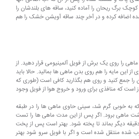
کوچک برگ ریحان را آماده کنید، ساقه های بلندشان را
 شده اضافه کرده و در آخر چند ساقه آویشن خشک را هم
ماهی را روی یک برش از فویل آلمینیومی قرار دهید. از
ز این مایه را هم روی بدن ماهی ها بمالید. حالا باید
ن را جمع کنید و روی هم بگذارید کافی است (طوری که
ز است که منافذی برای ورود و خروج هوا از فویل وجود
 فر را با دمای 180 درجه سانتی گراد گرم کنید، فر که به خوبی گرم شد، سینی حاوی ماهی ها را در طبقه
به خورد گوشت ماهی برود. اگر پس از این مدت ماهی ها را تست
 بودید و پخته نشده بودند، سینی را از فر بیرون آورده و آن را به طبقه بالای فر منتقل کنید و بگذارید 10 الی 15 دقیقه دیگر بماند تا پخته شود. بهتر است پس از پخت
وب شده منتقل شده است و اگر با فویل سرو شود بهتر