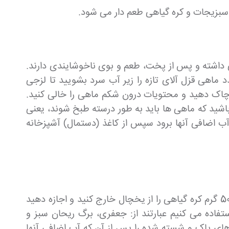
سبزیجات و کره گیاهی طعم دار می شود.
ا چربی زیادی داشته و پس از پخت، طعم و بوی ناخوشایندی دارند.
 همیشه سعی کنید نه ماهی های درشت را خریداری کنید و نه ماهی های کوچک که تیغ زیادی دارند. 2 عدد ماهی قزل آلای تازه را زیر آب سرد بشویید تا لزجی
 چاک دهید و محتویات درون شکم ماهی را خالی کنید.
باشید که ماهی ها باید به طور درسته طبخ شوند، یعنی
آب اضافی آنها برود سپس از کاغذ (دستمال) آشپزخانه
برای طعم دادن به این خوراک ماهی، ما از سبزیجات معطر و کره گیاهی استفاده می کنیم. برای این منظور شما باید 50 گرم کره گیاهی را از یخچال خارج کنید و اجازه دهید
اده می کنیم عبارتند از: جعفری، برگ ریحان سبز و
ای پاک و شسته شده را پس از آن که آب اضافی آنها